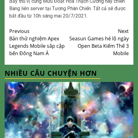
đầy thú vị cùng Mưu Đoạt Hoa Thạch Cương hay chiến
Bang liên server tại Tương Phàn Chiến. Tất cả sẽ được
bắt đầu từ 10h sáng mai 20/7/2021.
Continue
Previous
Next
Bản thử nghiệm Apex
Seasun Games hé lộ ngày
Reading
Legends Mobile sắp cập
Open Beta Kiếm Thế 3
bến Đông Nam Á
Mobile
NHIỀU CÂU CHUYỆN HƠN