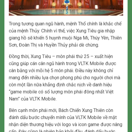
Trong tương quan ngũ hành, mệnh Thổ chính là khắc chế
của mệnh Thủy. Chính vì thế, việc Xung Tiêu gia nhập
giang hồ sẽ khiến 5 huynh muội Nga Mi, Thúy Yên, Thiên
Sơn, Đoàn Thị và Huyền Thủy phải dè chừng.
Đồng thời, Xung Tiêu – môn phái thứ 25 – xuất hiện
cũng giúp cán cân ngũ hành trong VLTK Mobile được
cân bằng với mỗi hệ 5 môn phái. Điều này không chỉ
mang đến nhiều lựa chọn phong phú cho người chơi mà
còn một lần nữa khẳng định chắc nịch về danh hiệu
“game mobile có số lượng môn phái đông nhất Việt
Nam” của VLTK Mobile.
Bên cạnh môn phái mới, Bách Chiến Xung Thiên còn
đánh dấu bước chuyển mình của VLTK Mobile về mặt
nhận diện thương hiệu với logo và icon game được nâng
cấp. Đây cũng là phiên bản khởi đầu, đánh dấu bước