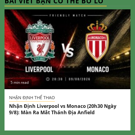
BÀI VIẾT BẠN CÓ THỂ BỎ LỠ
5 min read
NHẬN ĐỊNH THỂ THAO
Nhận Định Liverpool vs Monaco (20h30 Ngày
9/8): Màn Ra Mắt Thánh Địa Anfield