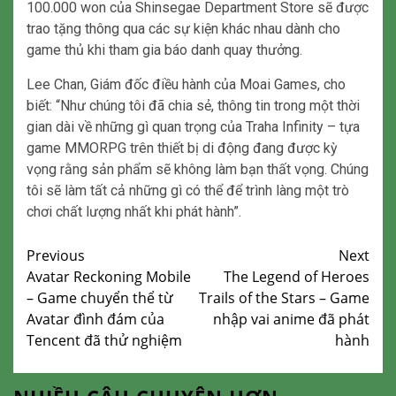
100.000 won của Shinsegae Department Store sẽ được
trao tặng thông qua các sự kiện khác nhau dành cho
game thủ khi tham gia báo danh quay thưởng.
Lee Chan, Giám đốc điều hành của Moai Games, cho
biết: “Như chúng tôi đã chia sẻ, thông tin trong một thời
gian dài về những gì quan trọng của Traha Infinity – tựa
game MMORPG trên thiết bị di động đang được kỳ
vọng rằng sản phẩm sẽ không làm bạn thất vọng. Chúng
tôi sẽ làm tất cả những gì có thể để trình làng một trò
chơi chất lượng nhất khi phát hành”.
Continue
Previous
Next
Avatar Reckoning Mobile
The Legend of Heroes
Reading
– Game chuyển thể từ
Trails of the Stars – Game
Avatar đình đám của
nhập vai anime đã phát
Tencent đã thử nghiệm
hành