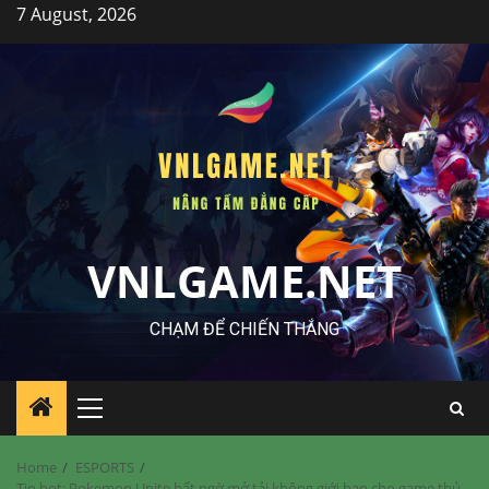
Skip
7 August, 2026
to
content
VNLGAME.NET
CHẠM ĐỂ CHIẾN THẮNG
Primary
Menu
Home
ESPORTS
Tin hot: Pokemon Unite bất ngờ mở tải không giới hạn cho game thủ