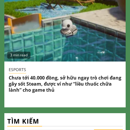
3 min read
ESPORTS
Chưa tới 40.000 đồng, sở hữu ngay trò chơi đang
gây sốt Steam, được ví như “liều thuốc chữa
lành” cho game thủ
TÌM KIẾM