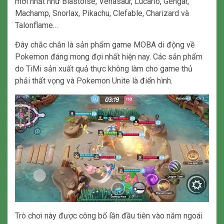
mới nhất như Blastoise, Venasaur, Lucario, Gengar,
Machamp, Snorlax, Pikachu, Clefable, Charizard và
Talonflame…
Đây chắc chắn là sản phẩm game MOBA di động về
Pokemon đáng mong đợi nhất hiện nay. Các sản phẩm
do TiMi sản xuất quả thực không làm cho game thủ
phải thất vọng và Pokemon Unite là điển hình.
Trò chơi này được công bố lần đầu tiên vào năm ngoái