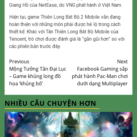
Giang Hồ của NetEase, do VNG phát hành ở Việt Nam.
Hiện tại, game Thiên Long Bát Bộ 2 Mobile vẫn đang
hoàn thiện với những môn phái được hé lộ trong cách
thiết kế. Khác với Tân Thiên Long Bát Bộ Mobile của
Tencent, trò chơi được đánh giá là ”gần gũi hơn” so với
các phiên bản trước đây.
Continue
Previous
Next
Mộng Tưởng Tân Đại Lục
Facebook Gaming sắp
Reading
– Game khủng long đồ
phát hành Pac-Man chơi
họa ‘khủng bố’
dưới dạng Multiplayer
NHIỀU CÂU CHUYỆN HƠN