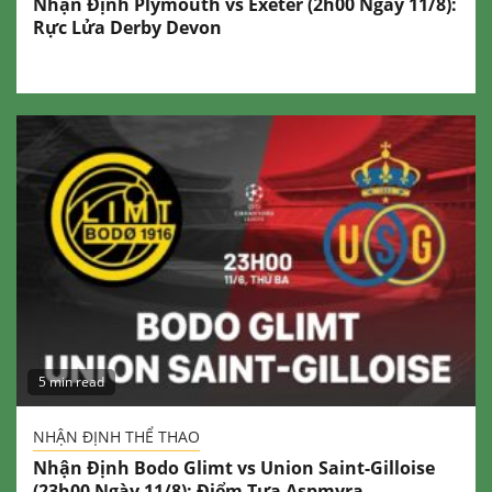
Nhận Định Plymouth vs Exeter (2h00 Ngày 11/8):
Rực Lửa Derby Devon
5 min read
NHẬN ĐỊNH THỂ THAO
Nhận Định Bodo Glimt vs Union Saint-Gilloise
(23h00 Ngày 11/8): Điểm Tựa Aspmyra