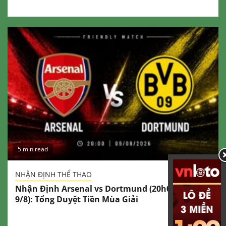
5 min read
NHẬN ĐỊNH THỂ THAO
Nhận Định Arsenal vs Dortmund (20h00 Ngày
9/8): Tổng Duyệt Tiền Mùa Giải