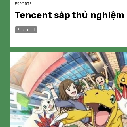
ESPORTS
Tencent sắp thử nghiệm
3 min read