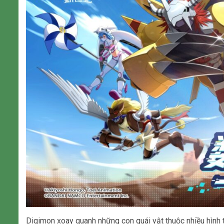
Digimon xoay quanh những con quái vật thuộc nhiều hình t