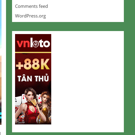
Comments feed
WordPress.org
g