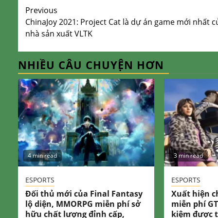
Continue
Previous
ChinaJoy 2021: Project Cat là dự án game mới nhất c
Reading
nhà sản xuất VLTK
NHIỀU CÂU CHUYỆN HƠN
4 min read
3 min read
ESPORTS
ESPORTS
Đối thủ mới của Final Fantasy
Xuất hiện c
lộ diện, MMORPG miễn phí sở
miễn phí GT
hữu chất lượng đỉnh cấp,
kiệm được t