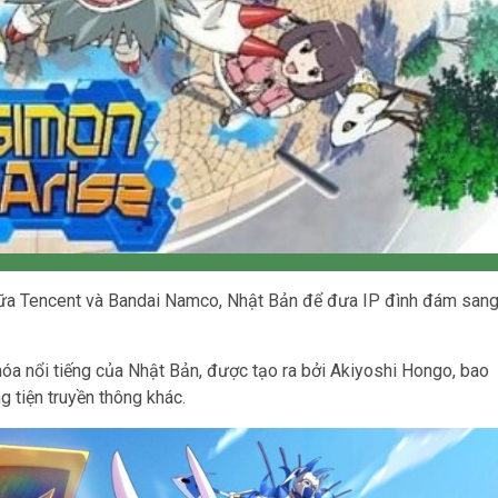
iữa Tencent và Bandai Namco, Nhật Bản để đưa IP đình đám san
hóa nổi tiếng của Nhật Bản, được tạo ra bởi Akiyoshi Hongo, bao
g tiện truyền thông khác.