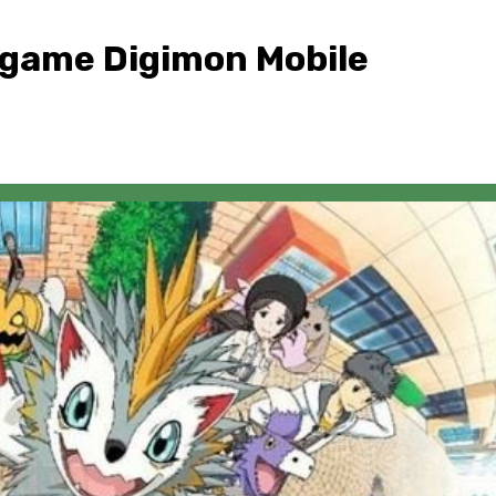
 game Digimon Mobile