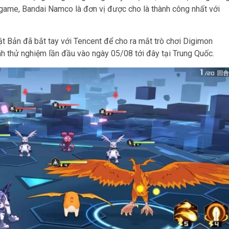
game, Bandai Namco là đơn vị được cho là thành công nhất với
t Bản đã bắt tay với Tencent để cho ra mắt trò chơi Digimon
h thử nghiệm lần đầu vào ngày 05/08 tới đây tại Trung Quốc.