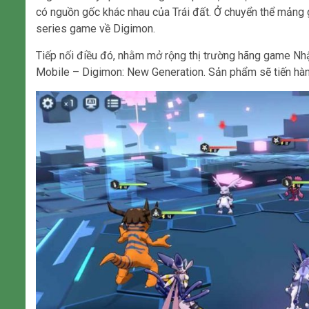
có nguồn gốc khác nhau của Trái đất. Ở chuyển thể mảng 
series game về Digimon.
Tiếp nối điều đó, nhằm mở rộng thị trường hãng game Nhậ
Mobile – Digimon: New Generation. Sản phẩm sẽ tiến hàn