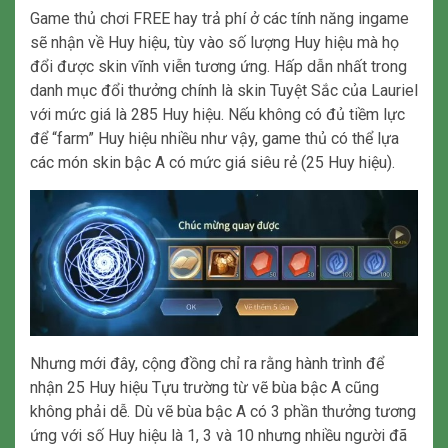
Game thủ chơi FREE hay trả phí ở các tính năng ingame
sẽ nhận về Huy hiệu, tùy vào số lượng Huy hiệu mà họ
đổi được skin vĩnh viễn tương ứng. Hấp dẫn nhất trong
danh mục đổi thưởng chính là skin Tuyệt Sắc của Lauriel
với mức giá là 285 Huy hiệu. Nếu không có đủ tiềm lực
để “farm” Huy hiệu nhiều như vậy, game thủ có thể lựa
các món skin bậc A có mức giá siêu rẻ (25 Huy hiệu).
Nhưng mới đây, cộng đồng chỉ ra rằng hành trình để
nhận 25 Huy hiệu Tựu trường từ vẽ bùa bậc A cũng
không phải dễ. Dù vẽ bùa bậc A có 3 phần thưởng tương
ứng với số Huy hiệu là 1, 3 và 10 nhưng nhiều người đã