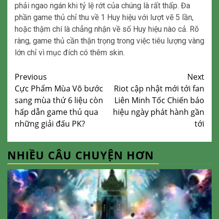
phải ngao ngán khi tỷ lệ rớt của chúng là rất thấp. Đa
phần game thủ chỉ thu về 1 Huy hiệu với lượt vẽ 5 lần,
hoặc thậm chí là chẳng nhận về số Huy hiệu nào cả. Rõ
ràng, game thủ cần thận trọng trong việc tiêu lượng vàng
lớn chỉ vì mục đích có thêm skin.
Continue
Previous
Next
Cực Phẩm Mùa Võ bước
Riot cập nhật mới tới fan
Reading
sang mùa thứ 6 liệu còn
Liên Minh Tốc Chiến báo
hấp dẫn game thủ qua
hiệu ngày phát hành gần
những giải đấu PK?
tới
NHIỀU CÂU CHUYỆN HƠN