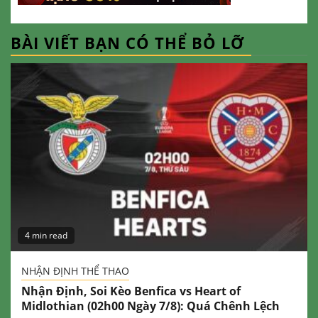
BÀI VIẾT BẠN CÓ THỂ BỎ LỠ
4 min read
NHẬN ĐỊNH THỂ THAO
Nhận Định, Soi Kèo Benfica vs Heart of
Midlothian (02h00 Ngày 7/8): Quá Chênh Lệch