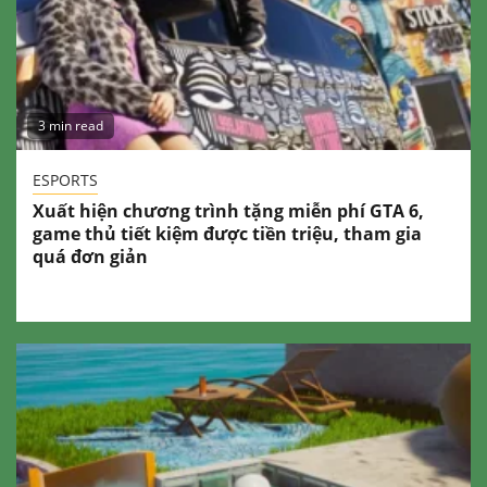
3 min read
ESPORTS
Xuất hiện chương trình tặng miễn phí GTA 6,
game thủ tiết kiệm được tiền triệu, tham gia
quá đơn giản