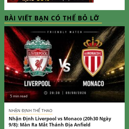
BÀI VIẾT BẠN CÓ THỂ BỎ LỠ
5 min read
NHẬN ĐỊNH THỂ THAO
Nhận Định Liverpool vs Monaco (20h30 Ngày
9/8): Màn Ra Mắt Thánh Địa Anfield