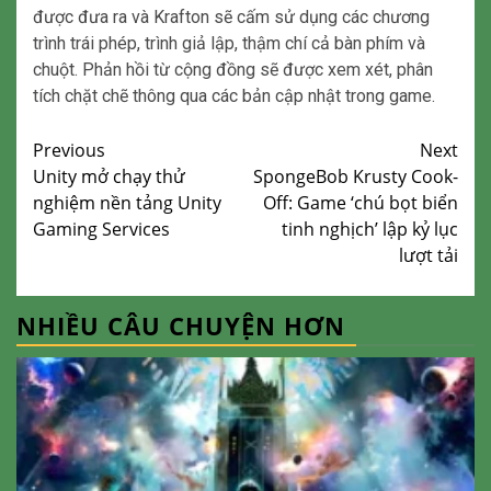
được đưa ra và Krafton sẽ cấm sử dụng các chương
trình trái phép, trình giả lập, thậm chí cả bàn phím và
chuột. Phản hồi từ cộng đồng sẽ được xem xét, phân
tích chặt chẽ thông qua các bản cập nhật trong game.
Continue
Previous
Next
Unity mở chạy thử
SpongeBob Krusty Cook-
Reading
nghiệm nền tảng Unity
Off: Game ‘chú bọt biển
Gaming Services
tinh nghịch’ lập kỷ lục
lượt tải
NHIỀU CÂU CHUYỆN HƠN