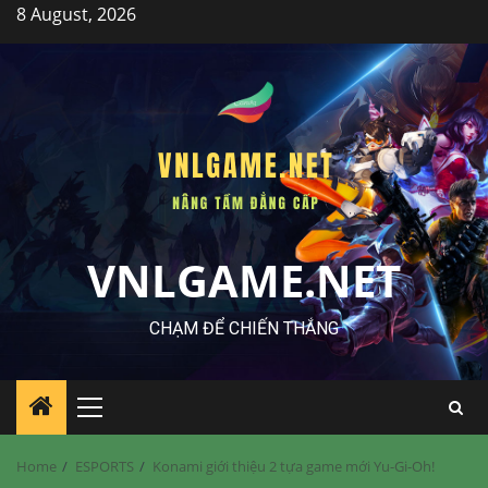
Skip
8 August, 2026
to
content
VNLGAME.NET
CHẠM ĐỂ CHIẾN THẮNG
Primary
Menu
Home
ESPORTS
Konami giới thiệu 2 tựa game mới Yu-Gi-Oh!