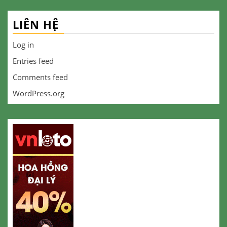
LIÊN HỆ
Log in
Entries feed
Comments feed
WordPress.org