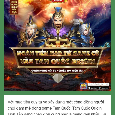
Với mục tiêu quy tụ và xây dựng một cộng đồng người
chơi đam mê dòng game Tam Quốc. Tam Quốc Origin
luôn sẵn sàng chào đón cũng như là mang đến nhiều ưu