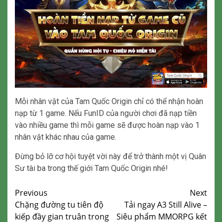
Mỗi nhân vật của Tam Quốc Origin chỉ có thể nhận hoàn
nạp từ 1 game. Nếu FunID của người chơi đã nạp tiền
vào nhiều game thì mỗi game sẽ được hoàn nạp vào 1
nhân vật khác nhau của game.
Đừng bỏ lỡ cơ hội tuyệt vời này để trở thành một vị Quân
Sư tài ba trong thế giới Tam Quốc Origin nhé!
Continue
Previous
Next
Chặng đường tu tiên độ
Tải ngay A3 Still Alive –
Reading
kiếp đầy gian truân trong
Siêu phẩm MMORPG kết