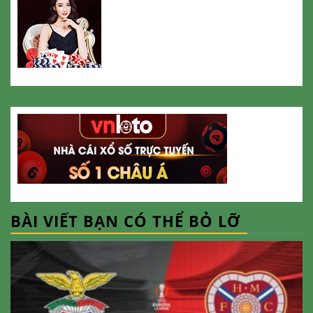
BÀI VIẾT BẠN CÓ THỂ BỎ LỠ