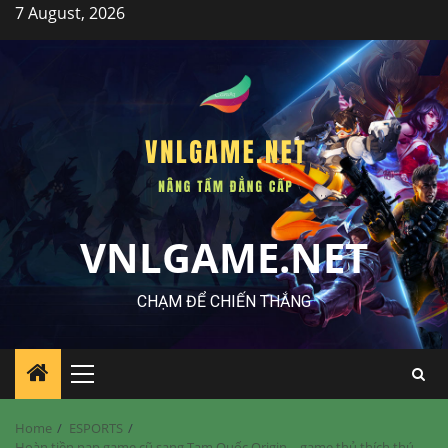
Skip
7 August, 2026
to
content
VNLGAME.NET
CHẠM ĐỂ CHIẾN THẮNG
Primary
Menu
Home
ESPORTS
Hoàn tiền nạp game cũ sang Tam Quốc Origin – game thủ thích thú