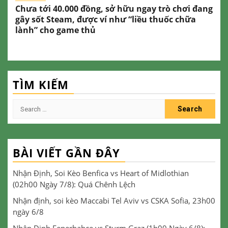
Chưa tới 40.000 đồng, sở hữu ngay trò chơi đang
gây sốt Steam, được ví như “liều thuốc chữa
lành” cho game thủ
TÌM KIẾM
Search
for:
BÀI VIẾT GẦN ĐÂY
Nhận Định, Soi Kèo Benfica vs Heart of Midlothian
(02h00 Ngày 7/8): Quá Chênh Lệch
Nhận định, soi kèo Maccabi Tel Aviv vs CSKA Sofia, 23h00
ngày 6/8