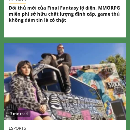
Đối thủ mới của Final Fantasy lộ diện, MMORPG
miễn phí sở hữu chất lượng đỉnh cấp, game thủ
không dám tin là có thật
3 min read
ESPORTS