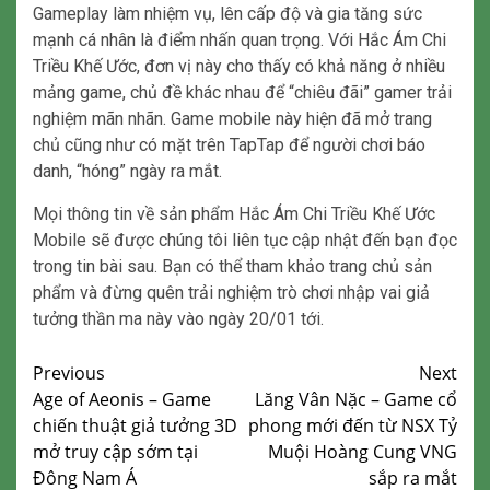
Gameplay làm nhiệm vụ, lên cấp độ và gia tăng sức
mạnh cá nhân là điểm nhấn quan trọng. Với Hắc Ám Chi
Triều Khế Ước, đơn vị này cho thấy có khả năng ở nhiều
mảng game, chủ đề khác nhau để “chiêu đãi” gamer trải
nghiệm mãn nhãn. Game mobile này hiện đã mở trang
chủ cũng như có mặt trên TapTap để người chơi báo
danh, “hóng” ngày ra mắt.
Mọi thông tin về sản phẩm Hắc Ám Chi Triều Khế Ước
Mobile sẽ được chúng tôi liên tục cập nhật đến bạn đọc
trong tin bài sau. Bạn có thể tham khảo trang chủ sản
phẩm và đừng quên trải nghiệm trò chơi nhập vai giả
tưởng thần ma này vào ngày 20/01 tới.
Continue
Previous
Next
Age of Aeonis – Game
Lăng Vân Nặc – Game cổ
Reading
chiến thuật giả tưởng 3D
phong mới đến từ NSX Tỷ
mở truy cập sớm tại
Muội Hoàng Cung VNG
Đông Nam Á
sắp ra mắt