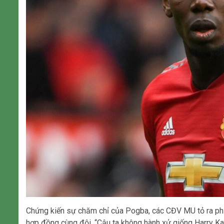
Chứng kiến sự chăm chỉ của Pogba, các CĐV MU tỏ ra phấn
hợp đồng cùng đội. “Cậu ta không hành xử giống Harry Kan