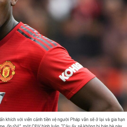
 khích với viễn cảnh tiền vệ người Pháp vẫn sẽ ở lại và gia hạn
e, ổn rồi!”, một CĐV bình luận. “Cậu ấy sẽ không bị bán hè này.