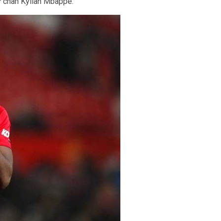
ữ chân Kylian Mbappe.