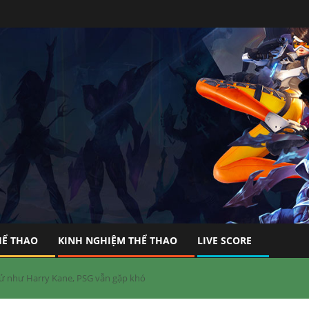
HỂ THAO
KINH NGHIỆM THỂ THAO
LIVE SCORE
 như Harry Kane, PSG vẫn gặp khó