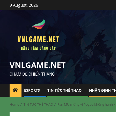
Skip
9 August, 2026
to
content
VNLGAME.NET
CHẠM ĐỂ CHIẾN THẮNG
ESPORTS
TIN TỨC THỂ THAO
NHẬN ĐỊNH T
Home
TIN TỨC THỂ THAO
Fan MU mừng vì Pogba không hành xử