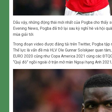
Dẫu vậy, những động thái mới nhất của Pogba cho thấy s
Evening News, Pogba đã trở lại sau kỳ nghỉ hè và hội quâ
mùa giải tới.
Trong đoạn video được đăng tải trên Twitter, Pogba tập 
Thể lực là vấn đề mà HLV Ole Gunnar Solskjaer quan tâm,
EURO 2020 cũng như Copa America 2021 cùng các ĐTQG. Ô
“Quỷ đỏ” ngồi ngoài ở trận mở màn Ngoại hạng Anh 2021/2