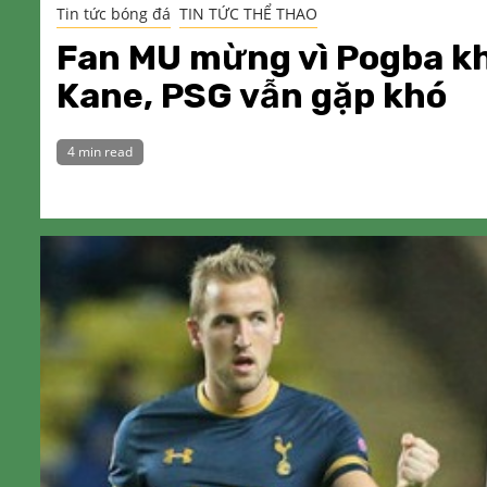
Tin tức bóng đá
TIN TỨC THỂ THAO
Fan MU mừng vì Pogba k
Kane, PSG vẫn gặp khó
4 min read