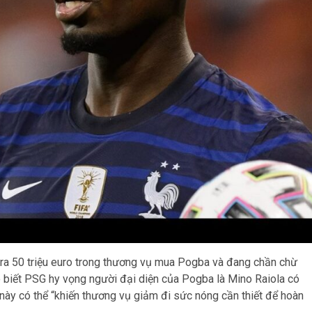
 ra 50 triệu euro trong thương vụ mua Pogba và đang chần chừ
o biết PSG hy vọng người đại diện của Pogba là Mino Raiola có
 này có thể “khiến thương vụ giảm đi sức nóng cần thiết để hoàn