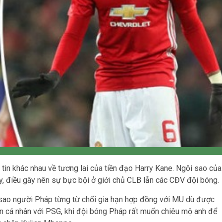
tin khác nhau về tương lai của tiền đạo Harry Kane. Ngôi sao của
, điều gây nên sự bực bội ở giới chủ CLB lẫn các CĐV đội bóng.
i sao người Pháp từng từ chối gia hạn hợp đồng với MU dù được
n cá nhân với PSG, khi đội bóng Pháp rất muốn chiêu mộ anh để