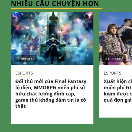
NHIỀU CÂU CHUYỆN HƠN
4 min read
3 min read
ESPORTS
ESPORTS
Đối thủ mới của Final Fantasy
Xuất hiện c
lộ diện, MMORPG miễn phí sở
miễn phí GT
hữu chất lượng đỉnh cấp,
kiệm được t
game thủ không dám tin là có
quá đơn gi
thật