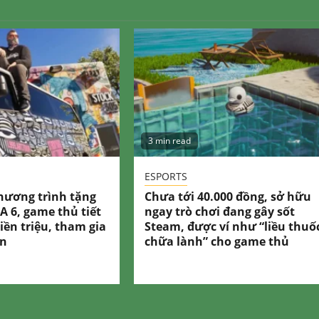
3 min read
ESPORTS
hương trình tặng
Chưa tới 40.000 đồng, sở hữu
A 6, game thủ tiết
ngay trò chơi đang gây sốt
iền triệu, tham gia
Steam, được ví như “liều thuố
ản
chữa lành” cho game thủ