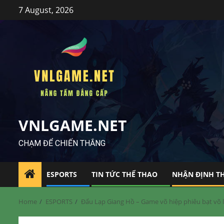
Skip
7 August, 2026
to
content
VNLGAME.NET
CHẠM ĐỂ CHIẾN THẮNG
ESPORTS
TIN TỨC THỂ THAO
NHẬN ĐỊNH T
Home
ESPORTS
Đấu Lạp Giang Hồ – Game võ hiệp phiêu bạt võ