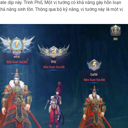
e dịp này. Trình Phổ, Một vị tướng có khả năng gây hỗn loạn
hả năng sinh tồn. Thông qua bộ kỹ năng, vị tướng này là một vị