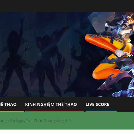
HỂ THAO
KINH NGHIỆM THỂ THAO
LIVE SCORE
ng Liêu Nguyên – Chúc Dung giáng thế.