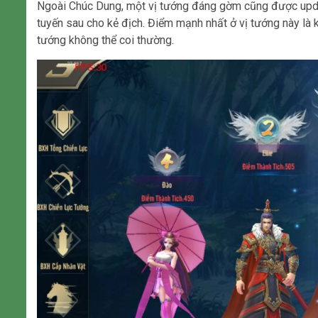
Ngoài Chúc Dung, một vị tướng đáng gờm cũng được updat
tuyến sau cho kẻ địch. Điểm mạnh nhất ở vị tướng này là k
tướng không thể coi thường.