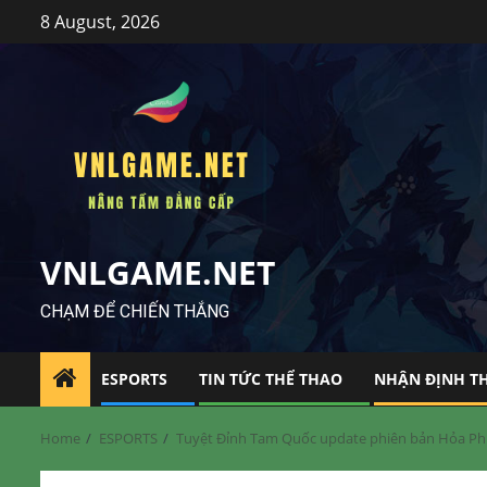
Skip
8 August, 2026
to
content
VNLGAME.NET
CHẠM ĐỂ CHIẾN THẮNG
ESPORTS
TIN TỨC THỂ THAO
NHẬN ĐỊNH T
Home
ESPORTS
Tuyệt Đỉnh Tam Quốc update phiên bản Hỏa Phụ