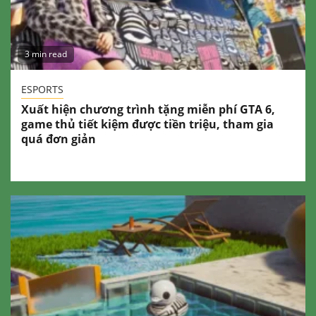
3 min read
ESPORTS
Xuất hiện chương trình tặng miễn phí GTA 6,
game thủ tiết kiệm được tiền triệu, tham gia
quá đơn giản