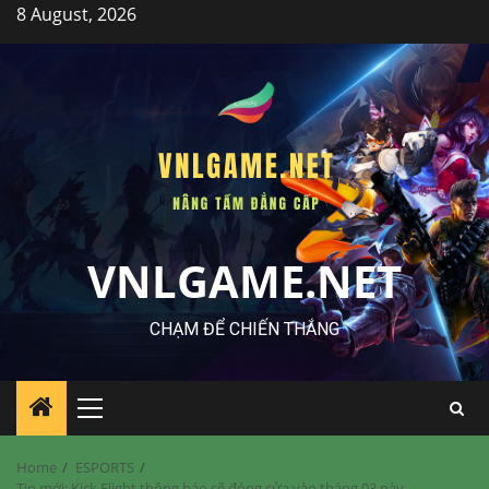
Skip
8 August, 2026
to
content
VNLGAME.NET
CHẠM ĐỂ CHIẾN THẮNG
Primary
Menu
Home
ESPORTS
Tin mới: Kick Flight thông báo sẽ đóng cửa vào tháng 03 này