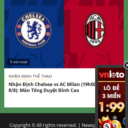
5 min read
NHẬN ĐỊNH THỂ THAO
Nhận Định Chelsea vs AC Milan (19h00 Ngày
8/8): Màn Tổng Duyệt Đỉnh Cao
Copyright © All rights reserved.
|
Newsphere
by AF