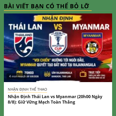
BÀI VIẾT BẠN CÓ THỂ BỎ LỠ
4 min read
NHẬN ĐỊNH THỂ THAO
Nhận Định Thái Lan vs Myanmar (20h00 Ngày
8/8): Giữ Vững Mạch Toàn Thắng