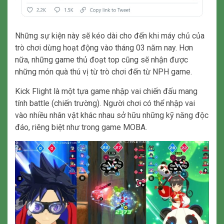
Những sự kiện này sẽ kéo dài cho đến khi máy chủ của
trò chơi dừng hoạt động vào tháng 03 năm nay. Hơn
nữa, những game thủ đoạt top cũng sẽ nhận được
những món quà thú vị từ trò chơi đến từ NPH game.
Kick Flight là một tựa game nhập vai chiến đấu mang
tính battle (chiến trường). Người chơi có thể nhập vai
vào nhiều nhân vật khác nhau sở hữu những kỹ năng độc
đáo, riêng biệt như trong game MOBA.