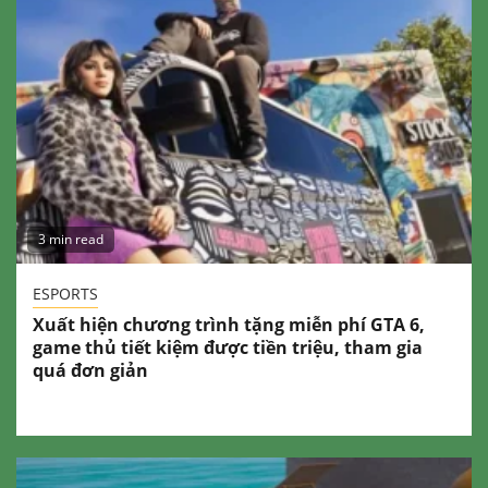
3 min read
ESPORTS
Xuất hiện chương trình tặng miễn phí GTA 6,
game thủ tiết kiệm được tiền triệu, tham gia
quá đơn giản