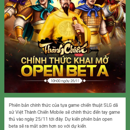
Phiên bản chính thức của tựa game chiến thuật SLG dã
sử Việt Thành Chiến Mobile sẽ chính thức đến tay game
thủ vào ngày 25/11 tới đây. Dự kiến phiên bản open
beta sẽ ra mắt sớm hơn so với dự kiến.