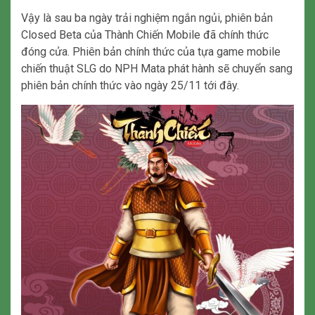
Vậy là sau ba ngày trải nghiệm ngắn ngủi, phiên bản
Closed Beta của Thành Chiến Mobile đã chính thức
đóng cửa. Phiên bản chính thức của tựa game mobile
chiến thuật SLG do NPH Mata phát hành sẽ chuyển sang
phiên bản chính thức vào ngày 25/11 tới đây.