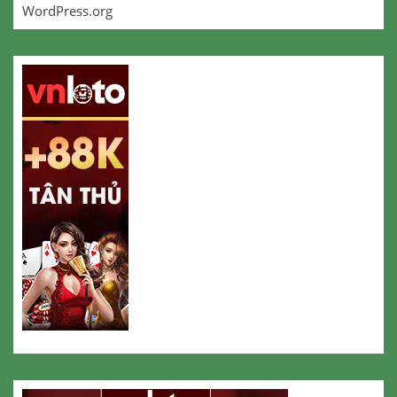
WordPress.org