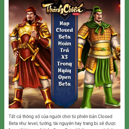
Tất cả thông số của người chơi từ phiên bản Closed
Beta như level, tướng, tài nguyên hay trang bị sẽ được