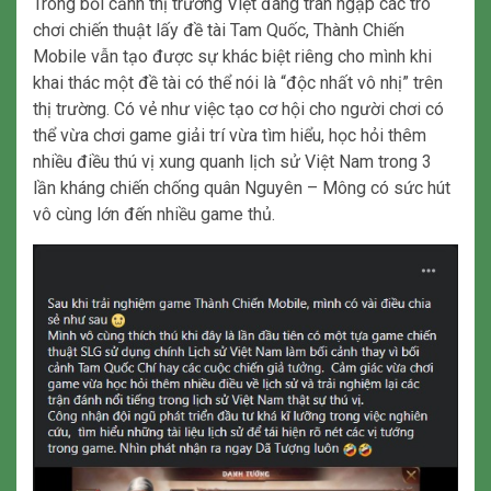
Trong bối cảnh thị trường Việt đang tràn ngập các trò
chơi chiến thuật lấy đề tài Tam Quốc, Thành Chiến
Mobile vẫn tạo được sự khác biệt riêng cho mình khi
khai thác một đề tài có thể nói là “độc nhất vô nhị” trên
thị trường. Có vẻ như việc tạo cơ hội cho người chơi có
thể vừa chơi game giải trí vừa tìm hiểu, học hỏi thêm
nhiều điều thú vị xung quanh lịch sử Việt Nam trong 3
lần kháng chiến chống quân Nguyên – Mông có sức hút
vô cùng lớn đến nhiều game thủ.