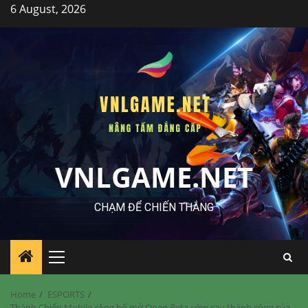
Skip
6 August, 2026
to
content
VNLGAME.NET
CHẠM ĐỂ CHIẾN THẮNG
Primary
Menu
Home
ESPORTS
Thành Chiến Mobile công bố mở Open Beta sớm sau thành công của