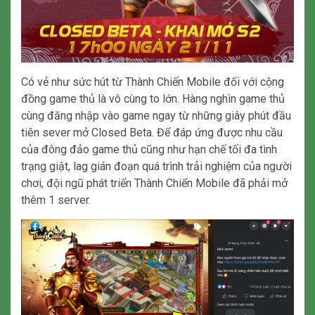
Có vẻ như sức hút từ Thành Chiến Mobile đối với cộng
đồng game thủ là vô cùng to lớn. Hàng nghìn game thủ
cùng đăng nhập vào game ngay từ những giây phút đầu
tiên sever mở Closed Beta. Để đáp ứng được nhu cầu
của đông đảo game thủ cũng như hạn chế tối đa tình
trạng giật, lag gián đoạn quá trình trải nghiệm của người
chơi, đội ngũ phát triển Thành Chiến Mobile đã phải mở
thêm 1 server.