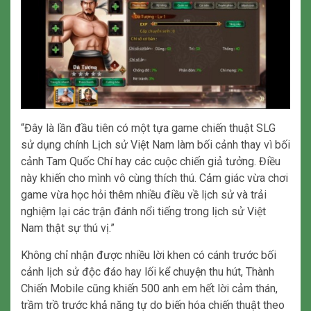
“Đây là lần đầu tiên có một tựa game chiến thuật SLG
sử dụng chính Lịch sử Việt Nam làm bối cảnh thay vì bối
cảnh Tam Quốc Chí hay các cuộc chiến giả tưởng. Điều
này khiến cho mình vô cùng thích thú. Cảm giác vừa chơi
game vừa học hỏi thêm nhiều điều về lịch sử và trải
nghiệm lại các trận đánh nổi tiếng trong lịch sử Việt
Nam thật sự thú vị.”
Không chỉ nhận được nhiều lời khen có cánh trước bối
cảnh lịch sử độc đáo hay lối kể chuyện thu hút, Thành
Chiến Mobile cũng khiến 500 anh em hết lời cảm thán,
trầm trồ trước khả năng tự do biến hóa chiến thuật theo