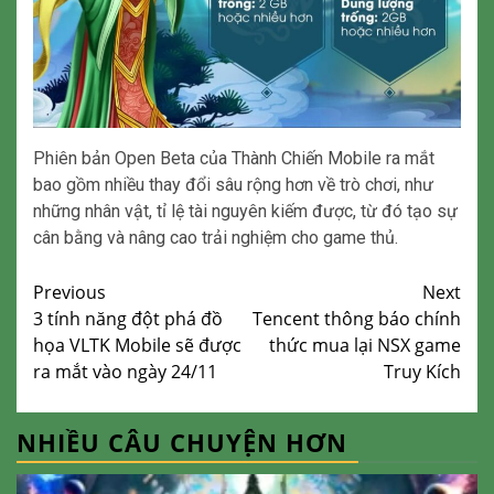
Phiên bản Open Beta của Thành Chiến Mobile ra mắt
bao gồm nhiều thay đổi sâu rộng hơn về trò chơi, như
những nhân vật, tỉ lệ tài nguyên kiếm được, từ đó tạo sự
cân bằng và nâng cao trải nghiệm cho game thủ.
Continue
Previous
Next
3 tính năng đột phá đồ
Tencent thông báo chính
Reading
họa VLTK Mobile sẽ được
thức mua lại NSX game
ra mắt vào ngày 24/11
Truy Kích
NHIỀU CÂU CHUYỆN HƠN