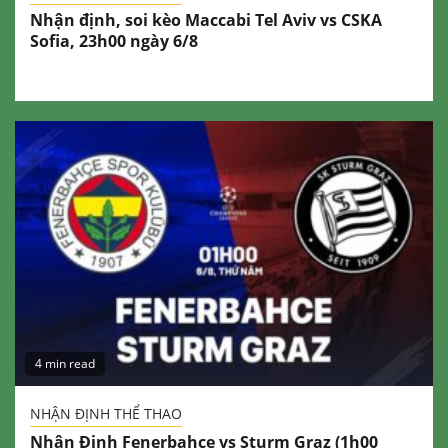
Nhận định, soi kèo Maccabi Tel Aviv vs CSKA
Sofia, 23h00 ngày 6/8
4 min read
NHẬN ĐỊNH THỂ THAO
Nhận Định Fenerbahce vs Sturm Graz (1h00