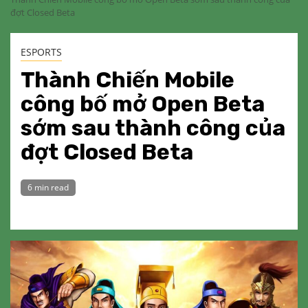
đợt Closed Beta
ESPORTS
Thành Chiến Mobile
công bố mở Open Beta
sớm sau thành công của
đợt Closed Beta
6 min read