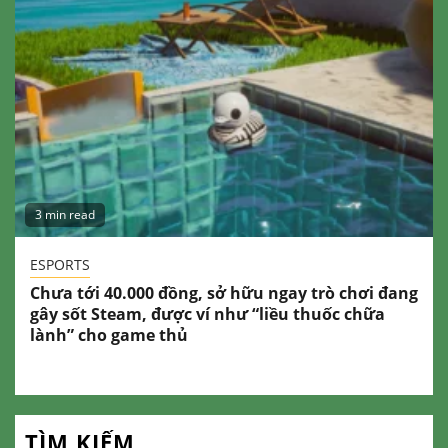
3 min read
ESPORTS
Chưa tới 40.000 đồng, sở hữu ngay trò chơi đang
gây sốt Steam, được ví như “liều thuốc chữa
lành” cho game thủ
TÌM KIẾM