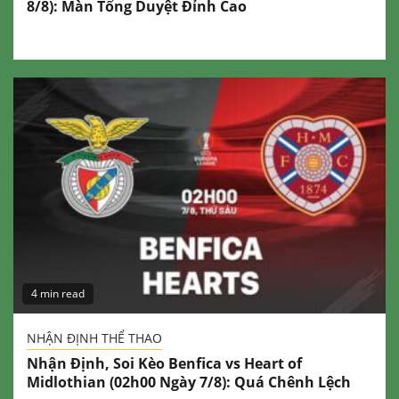
8/8): Màn Tổng Duyệt Đỉnh Cao
4 min read
NHẬN ĐỊNH THỂ THAO
Nhận Định, Soi Kèo Benfica vs Heart of
Midlothian (02h00 Ngày 7/8): Quá Chênh Lệch