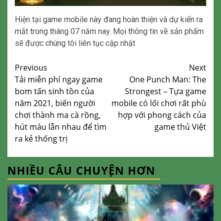
Hiện tại game mobile này đang hoàn thiện và dự kiến ra
mắt trong tháng 07 năm nay. Mọi thông tin về sản phẩm
sẽ được chúng tôi liên tục cập nhật
Continue
Previous
Next
Tải miễn phí ngay game
One Punch Man: The
Reading
bom tấn sinh tồn của
Strongest – Tựa game
năm 2021, biến người
mobile có lối chơi rất phù
chơi thành ma cà rồng,
hợp với phong cách của
hút máu lẫn nhau để tìm
game thủ Việt
ra kẻ thống trị
NHIỀU CÂU CHUYỆN HƠN