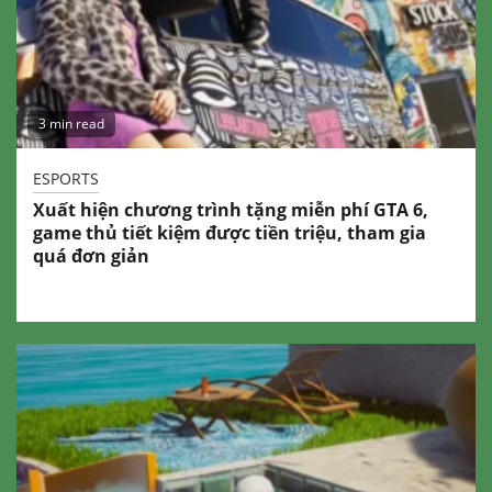
3 min read
ESPORTS
Xuất hiện chương trình tặng miễn phí GTA 6,
game thủ tiết kiệm được tiền triệu, tham gia
quá đơn giản