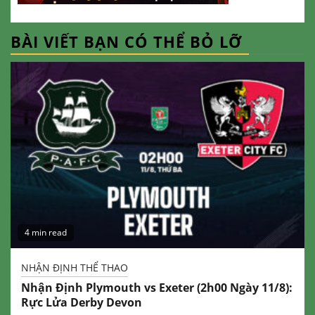
BÀI VIẾT BẠN CÓ THỂ BỎ LỠ
4 min read
NHẬN ĐỊNH THỂ THAO
Nhận Định Plymouth vs Exeter (2h00 Ngày 11/8):
Rực Lửa Derby Devon