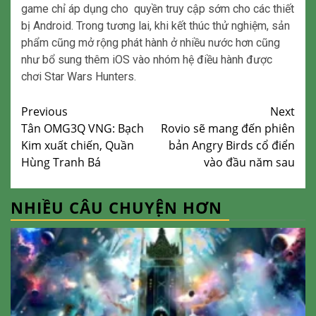
game chỉ áp dụng cho quyền truy cập sớm cho các thiết
bị Android. Trong tương lai, khi kết thúc thử nghiệm, sản
phẩm cũng mở rộng phát hành ở nhiều nước hơn cũng
như bổ sung thêm iOS vào nhóm hệ điều hành được
chơi Star Wars Hunters.
Continue
Previous
Next
Tân OMG3Q VNG: Bạch
Rovio sẽ mang đến phiên
Reading
Kim xuất chiến, Quần
bản Angry Birds cổ điển
Hùng Tranh Bá
vào đầu năm sau
NHIỀU CÂU CHUYỆN HƠN