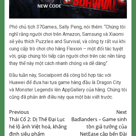
Phó chủ tịch 37Games, Sally Peng, nói thêm: “Chúng tôi
nghĩ rằng người chơi trên Amazon, Samsung và Xiaomi
sẽ yêu thích Puzzles and Survival, và công ty rất vui khi
cung cấp trò chơi cho hãng Flexion – một đối tác tuyệt
vời, giúp chúng tôi tiếp cận người chơi trên các nền tảng
thay thế này một cách nhanh chóng và dễ dàng”.
Đầu tuần này, Socialpoint đã công bố hợp tác với
Huawei để đưa hai tựa game hàng đầu là Dragon City
và Monster Legends lên AppGallery của hãng. Chúng tôi
cũng đã phản ánh điều này qua một bài viết trước.
Continue
Previous
Next
Thái Cổ 2: Dị Thế Đại Lục
Badlanders – Game sinh
Reading
hé lộ ảnh Việt hoá, khẳng
tồn giả tưởng của
định siêu phẩm
NetEase cập bến Đài