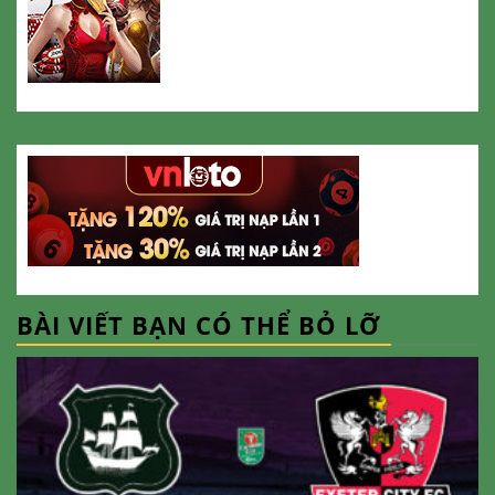
BÀI VIẾT BẠN CÓ THỂ BỎ LỠ