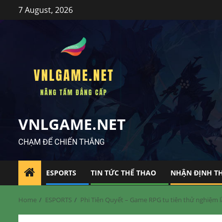
Skip
7 August, 2026
to
content
VNLGAME.NET
CHẠM ĐỂ CHIẾN THẮNG
ESPORTS
TIN TỨC THỂ THAO
NHẬN ĐỊNH T
Home
ESPORTS
Phi Tiên Quyết – Game RPG tu tiên thử nghiệm l