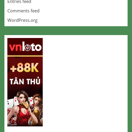
Entries feed
Comments feed
WordPress.org