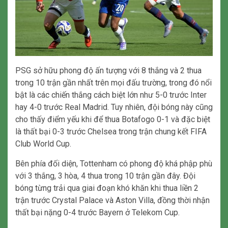
PSG sở hữu phong độ ấn tượng với 8 thắng và 2 thua
trong 10 trận gần nhất trên mọi đấu trường, trong đó nổi
bật là các chiến thắng cách biệt lớn như 5-0 trước Inter
hay 4-0 trước Real Madrid. Tuy nhiên, đội bóng này cũng
cho thấy điểm yếu khi để thua Botafogo 0-1 và đặc biệt
là thất bại 0-3 trước Chelsea trong trận chung kết FIFA
Club World Cup.
Bên phía đối diện, Tottenham có phong độ khá phập phù
với 3 thắng, 3 hòa, 4 thua trong 10 trận gần đây. Đội
bóng từng trải qua giai đoạn khó khăn khi thua liền 2
trận trước Crystal Palace và Aston Villa, đồng thời nhận
thất bại nặng 0-4 trước Bayern ở Telekom Cup.