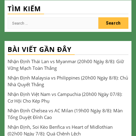
TÌM KIẾM
Search
for:
BÀI VIẾT GẦN ĐÂY
Nhận Định Thái Lan vs Myanmar (20h00 Ngày 8/8): Giữ
Vững Mạch Toàn Thắng
Nhận Định Malaysia vs Philippines (20h00 Ngày 8/8): Chủ
Nhà Quyết Thắng
Nhận Định Việt Nam vs Campuchia (20h00 Ngày 07/8):
Cơ Hội Cho Kép Phụ
Nhận Định Chelsea vs AC Milan (19h00 Ngày 8/8): Màn
Tổng Duyệt Đỉnh Cao
Nhận Định, Soi Kèo Benfica vs Heart of Midlothian
(02h00 Ngày 7/8): Quá Chênh Lệch