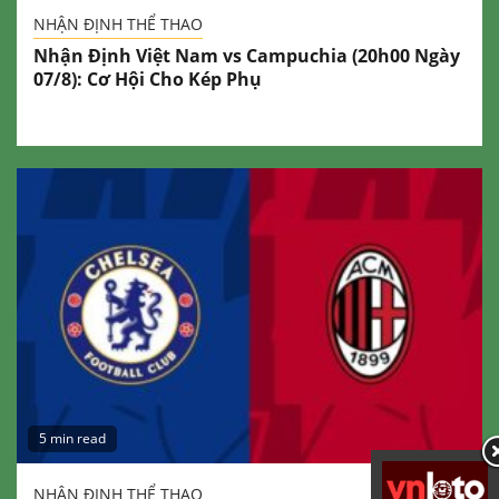
NHẬN ĐỊNH THỂ THAO
Nhận Định Việt Nam vs Campuchia (20h00 Ngày
07/8): Cơ Hội Cho Kép Phụ
5 min read
NHẬN ĐỊNH THỂ THAO