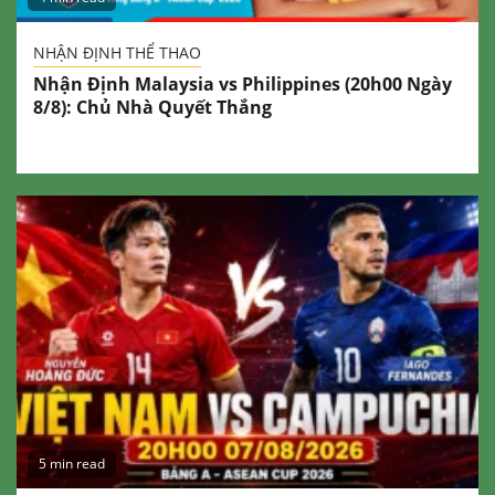
NHẬN ĐỊNH THỂ THAO
Nhận Định Malaysia vs Philippines (20h00 Ngày
8/8): Chủ Nhà Quyết Thắng
5 min read