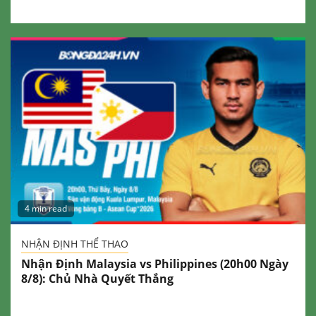
4 min read
NHẬN ĐỊNH THỂ THAO
Nhận Định Malaysia vs Philippines (20h00 Ngày
8/8): Chủ Nhà Quyết Thắng