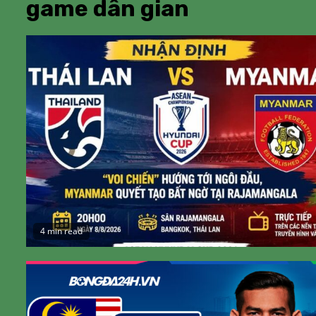
game dân gian
4 min read