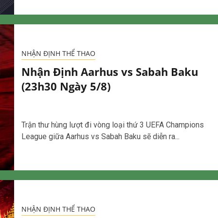
NHẬN ĐỊNH THỂ THAO
Nhận Định Aarhus vs Sabah Baku
(23h30 Ngày 5/8)
Trận thư hùng lượt đi vòng loại thứ 3 UEFA Champions
League giữa Aarhus vs Sabah Baku sẽ diễn ra...
NHẬN ĐỊNH THỂ THAO