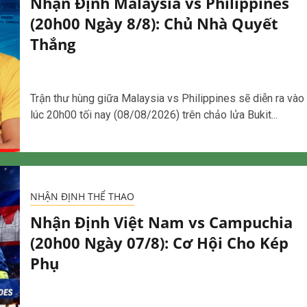
Nhận Định Malaysia vs Philippines
(20h00 Ngày 8/8): Chủ Nhà Quyết
Thắng
Trận thư hùng giữa Malaysia vs Philippines sẽ diễn ra vào
lúc 20h00 tối nay (08/08/2026) trên chảo lửa Bukit...
NHẬN ĐỊNH THỂ THAO
Nhận Định Việt Nam vs Campuchia
(20h00 Ngày 07/8): Cơ Hội Cho Kép
Phụ