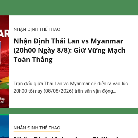
NHẬN ĐỊNH THỂ THAO
Nhận Định Thái Lan vs Myanmar
(20h00 Ngày 8/8): Giữ Vững Mạch
Toàn Thắng
Trận đấu giữa Thái Lan vs Myanmar sẽ diễn ra vào lúc
20h00 tối nay (08/08/2026) trên sân vận động...
NHẬN ĐỊNH THỂ THAO