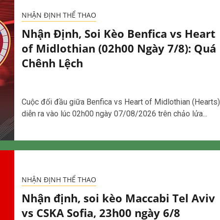
NHẬN ĐỊNH THỂ THAO
Nhận Định, Soi Kèo Benfica vs Heart
of Midlothian (02h00 Ngày 7/8): Quá
Chênh Lệch
Cuộc đối đầu giữa Benfica vs Heart of Midlothian (Hearts)
diễn ra vào lúc 02h00 ngày 07/08/2026 trên chảo lửa...
NHẬN ĐỊNH THỂ THAO
Nhận định, soi kèo Maccabi Tel Aviv
vs CSKA Sofia, 23h00 ngày 6/8