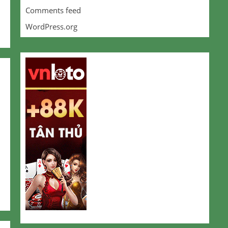
Comments feed
WordPress.org