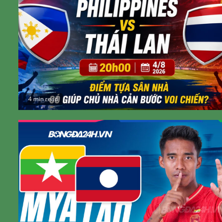
4 min read