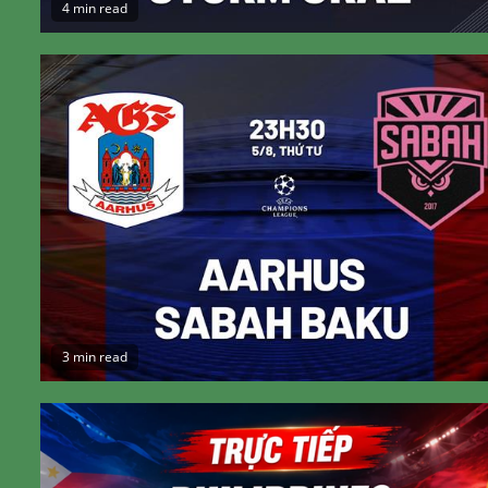
4 min read
3 min read