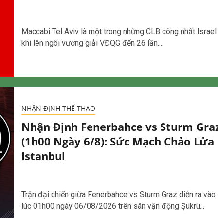
Maccabi Tel Aviv là một trong những CLB công nhất Israel
khi lên ngôi vương giải VĐQG đến 26 lần....
NHẬN ĐỊNH THỂ THAO
Nhận Định Fenerbahce vs Sturm Gra
(1h00 Ngày 6/8): Sức Mạch Chảo Lửa
Istanbul
Trận đại chiến giữa Fenerbahce vs Sturm Graz diễn ra vào
lúc 01h00 ngày 06/08/2026 trên sân vận động Şükrü...