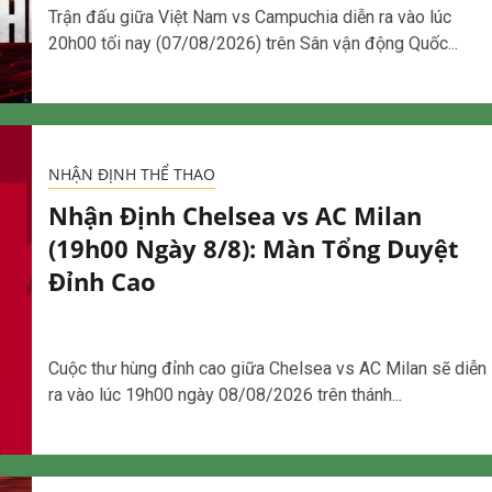
Trận đấu giữa Việt Nam vs Campuchia diễn ra vào lúc
20h00 tối nay (07/08/2026) trên Sân vận động Quốc...
NHẬN ĐỊNH THỂ THAO
Nhận Định Chelsea vs AC Milan
(19h00 Ngày 8/8): Màn Tổng Duyệt
Đỉnh Cao
Cuộc thư hùng đỉnh cao giữa Chelsea vs AC Milan sẽ diễn
ra vào lúc 19h00 ngày 08/08/2026 trên thánh...