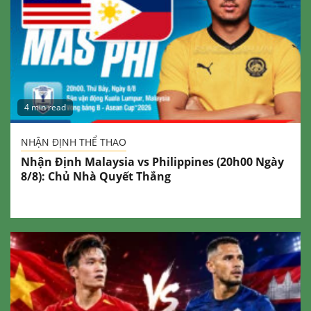
4 min read
NHẬN ĐỊNH THỂ THAO
Nhận Định Malaysia vs Philippines (20h00 Ngày
8/8): Chủ Nhà Quyết Thắng