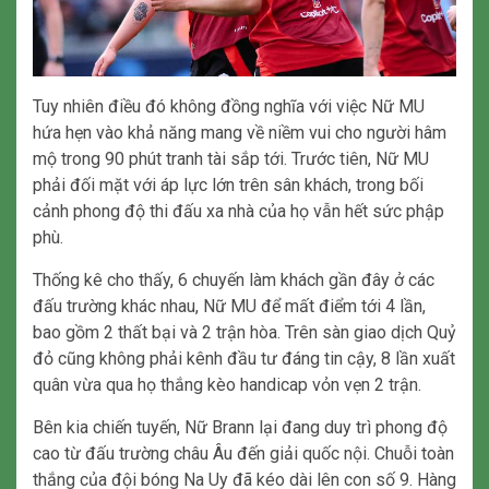
Tuy nhiên điều đó không đồng nghĩa với việc Nữ MU
hứa hẹn vào khả năng mang về niềm vui cho người hâm
mộ trong 90 phút tranh tài sắp tới. Trước tiên, Nữ MU
phải đối mặt với áp lực lớn trên sân khách, trong bối
cảnh phong độ thi đấu xa nhà của họ vẫn hết sức phập
phù.
Thống kê cho thấy, 6 chuyến làm khách gần đây ở các
đấu trường khác nhau, Nữ MU để mất điểm tới 4 lần,
bao gồm 2 thất bại và 2 trận hòa. Trên sàn giao dịch Quỷ
đỏ cũng không phải kênh đầu tư đáng tin cậy, 8 lần xuất
quân vừa qua họ thắng kèo handicap vỏn vẹn 2 trận.
Bên kia chiến tuyến, Nữ Brann lại đang duy trì phong độ
cao từ đấu trường châu Âu đến giải quốc nội. Chuỗi toàn
thắng của đội bóng Na Uy đã kéo dài lên con số 9. Hàng