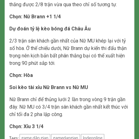
thắng được 2/8 trận vừa qua theo chỉ số tương tự.
Chọn: Nữ Brann +1 1/4
Dự đoán tỷ lệ kèo bóng đá Châu Âu
2/3 trận sân khách gần nhất của Nữ MU khép lại với tỷ
số hòa. Ở thế chiếu dưới, Nữ Brann dự kiến thi đấu thận
trọng nên kịch bản bất phân thắng bại có thể xuất hiện
trong 90 phút sắp tới.
Chọn: Hòa
Soi kèo tài xỉu Nữ Brann vs Nữ MU
Nữ Brann chỉ để thủng lưới 2 lần trong vòng 9 trận gần
đây. Nữ MU có 3/4 trận sân khách gần nhất kết thúc với
chỉ tối đa 2 pha lập công.
Chọn: Xỉu 3 1/4
game dân gian
gamedangian
lodeonline
Tags: