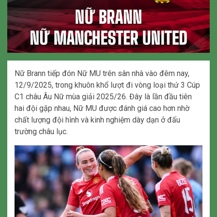
Nữ Brann tiếp đón Nữ MU trên sân nhà vào đêm nay,
12/9/2025, trong khuôn khổ lượt đi vòng loại thứ 3 Cúp
C1 châu Âu Nữ mùa giải 2025/26. Đây là lần đầu tiên
hai đội gặp nhau, Nữ MU được đánh giá cao hơn nhờ
chất lượng đội hình và kinh nghiệm dày dạn ở đấu
trường châu lục.