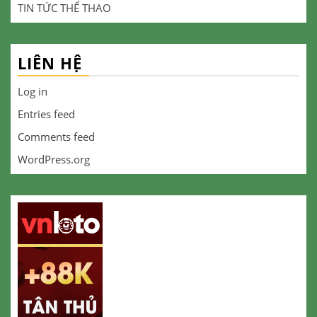
TIN TỨC THỂ THAO
LIÊN HỆ
Log in
Entries feed
Comments feed
WordPress.org