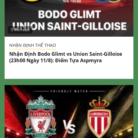
5 min read
NHẬN ĐỊNH THỂ THAO
Nhận Định Bodo Glimt vs Union Saint-Gilloise
(23h00 Ngày 11/8): Điểm Tựa Aspmyra