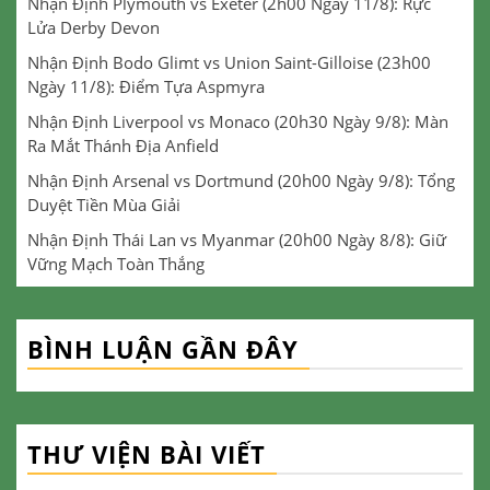
Nhận Định Plymouth vs Exeter (2h00 Ngày 11/8): Rực
Lửa Derby Devon
Nhận Định Bodo Glimt vs Union Saint-Gilloise (23h00
Ngày 11/8): Điểm Tựa Aspmyra
Nhận Định Liverpool vs Monaco (20h30 Ngày 9/8): Màn
Ra Mắt Thánh Địa Anfield
Nhận Định Arsenal vs Dortmund (20h00 Ngày 9/8): Tổng
Duyệt Tiền Mùa Giải
Nhận Định Thái Lan vs Myanmar (20h00 Ngày 8/8): Giữ
Vững Mạch Toàn Thắng
BÌNH LUẬN GẦN ĐÂY
THƯ VIỆN BÀI VIẾT