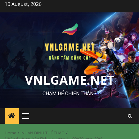
Skip
10 August, 2026
to
content
VNLGAME.NET
CHẠM ĐỂ CHIẾN THẮNG
Primary
Menu
Home
NHẬN ĐỊNH THỂ THAO
Nhận định, soi kèo Elche vs Levante, 00h30 ngày 30/8