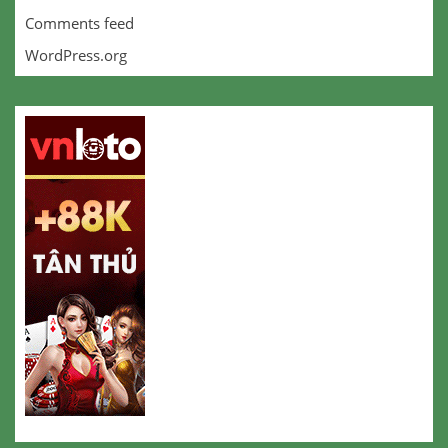
Comments feed
WordPress.org