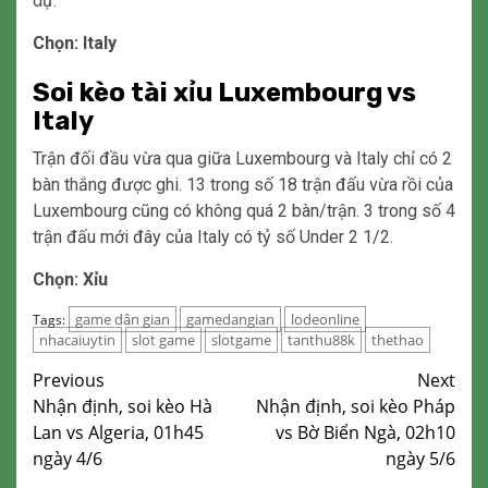
dự.
Chọn: Italy
Soi kèo tài xỉu Luxembourg vs
Italy
Trận đối đầu vừa qua giữa Luxembourg và Italy chỉ có 2
bàn thắng được ghi. 13 trong số 18 trận đấu vừa rồi của
Luxembourg cũng có không quá 2 bàn/trận. 3 trong số 4
trận đấu mới đây của Italy có tỷ số Under 2 1/2.
Chọn: Xỉu
game dân gian
gamedangian
lodeonline
Tags:
nhacaiuytin
slot game
slotgame
tanthu88k
thethao
Continue
Previous
Next
Nhận định, soi kèo Hà
Nhận định, soi kèo Pháp
Reading
Lan vs Algeria, 01h45
vs Bờ Biển Ngà, 02h10
ngày 4/6
ngày 5/6