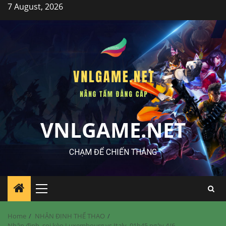
Skip
7 August, 2026
to
content
VNLGAME.NET
CHẠM ĐỂ CHIẾN THẮNG
Primary
Menu
Home
NHẬN ĐỊNH THỂ THAO
Nhận định, soi kèo Luxembourg vs Italy, 01h45 ngày 4/6