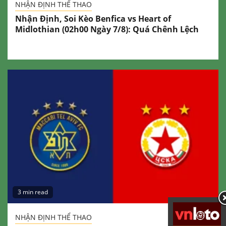
NHẬN ĐỊNH THỂ THAO
Nhận Định, Soi Kèo Benfica vs Heart of
Midlothian (02h00 Ngày 7/8): Quá Chênh Lệch
3 min read
NHẬN ĐỊNH THỂ THAO