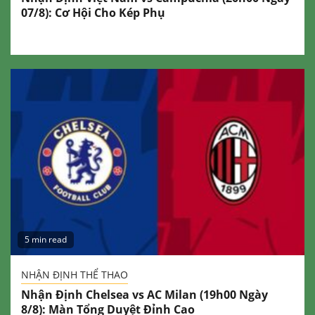
07/8): Cơ Hội Cho Kép Phụ
5 min read
NHẬN ĐỊNH THỂ THAO
Nhận Định Chelsea vs AC Milan (19h00 Ngày
8/8): Màn Tổng Duyệt Đỉnh Cao