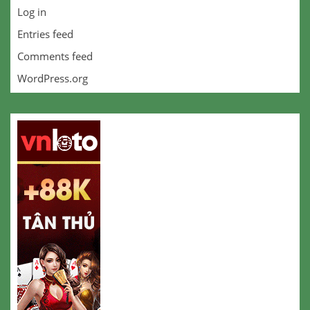
Log in
Entries feed
Comments feed
WordPress.org