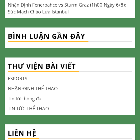
Nhận Định Fenerbahce vs Sturm Graz (1h00 Ngày 6/8):
Sức Mạch Chảo Lửa Istanbul
BÌNH LUẬN GẦN ĐÂY
THƯ VIỆN BÀI VIẾT
ESPORTS
NHẬN ĐỊNH THỂ THAO
Tin tức bóng đá
TIN TỨC THỂ THAO
LIÊN HỆ