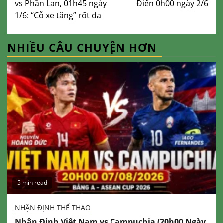
vs Phần Lan, 01h45 ngày
Điển 0h00 ngày 2/6
1/6: “Cỗ xe tăng” rốt đa
NHIỀU CÂU CHUYỆN HƠN
5 min read
NHẬN ĐỊNH THỂ THAO
Nhận Định Việt Nam vs Campuchia (20h00 Ngày