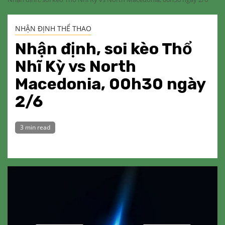
NHẬN ĐỊNH THỂ THAO
Nhận định, soi kèo Thổ
Nhĩ Kỳ vs North
Macedonia, 00h30 ngày
2/6
3 min read