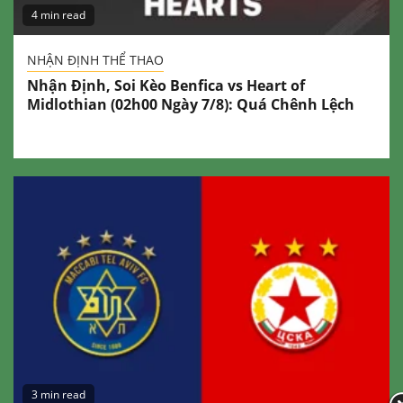
4 min read
NHẬN ĐỊNH THỂ THAO
Nhận Định, Soi Kèo Benfica vs Heart of
Midlothian (02h00 Ngày 7/8): Quá Chênh Lệch
3 min read