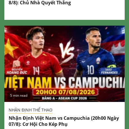
8/8): Chủ Nhà Quyết Thắng
5 min read
NHẬN ĐỊNH THỂ THAO
Nhận Định Việt Nam vs Campuchia (20h00 Ngày
07/8): Cơ Hội Cho Kép Phụ