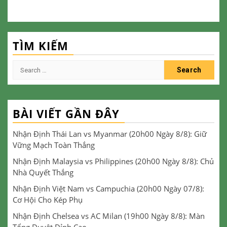
TÌM KIẾM
Search
for:
BÀI VIẾT GẦN ĐÂY
Nhận Định Thái Lan vs Myanmar (20h00 Ngày 8/8): Giữ
Vững Mạch Toàn Thắng
Nhận Định Malaysia vs Philippines (20h00 Ngày 8/8): Chủ
Nhà Quyết Thắng
Nhận Định Việt Nam vs Campuchia (20h00 Ngày 07/8):
Cơ Hội Cho Kép Phụ
Nhận Định Chelsea vs AC Milan (19h00 Ngày 8/8): Màn