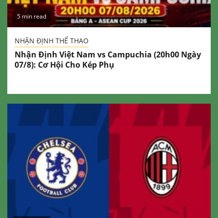
5 min read
NHẬN ĐỊNH THỂ THAO
Nhận Định Việt Nam vs Campuchia (20h00 Ngày
07/8): Cơ Hội Cho Kép Phụ