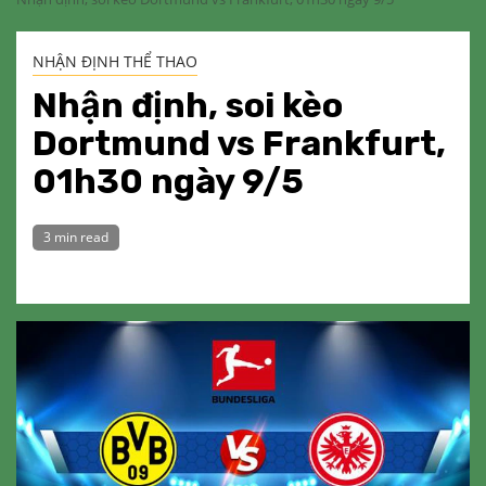
NHẬN ĐỊNH THỂ THAO
Nhận định, soi kèo
Dortmund vs Frankfurt,
01h30 ngày 9/5
3 min read