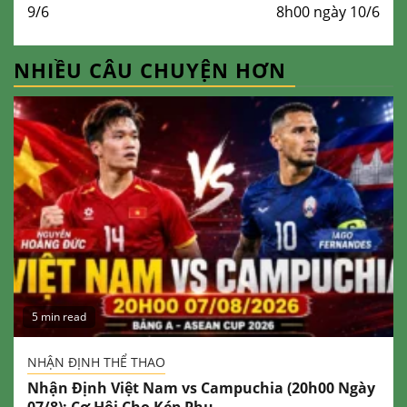
9/6
8h00 ngày 10/6
NHIỀU CÂU CHUYỆN HƠN
5 min read
NHẬN ĐỊNH THỂ THAO
Nhận Định Việt Nam vs Campuchia (20h00 Ngày