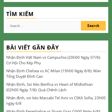
TÌM KIẾM
Search
for:
BÀI VIẾT GẦN ĐÂY
Nhận Định Việt Nam vs Campuchia (20h00 Ngày 07/8):
Cơ Hội Cho Kép Phụ
Nhận Định Chelsea vs AC Milan (19h00 Ngày 8/8): Màn
Tổng Duyệt Đỉnh Cao
Nhận Định, Soi Kèo Benfica vs Heart of Midlothian
(02h00 Ngày 7/8): Quá Chênh Lệch
Nhận định, soi kèo Maccabi Tel Aviv vs CSKA Sofia, 23h00
ngày 6/8
Nhận Định Fenerbahce vs Sturm Graz (1h00 Ngày 6/8):