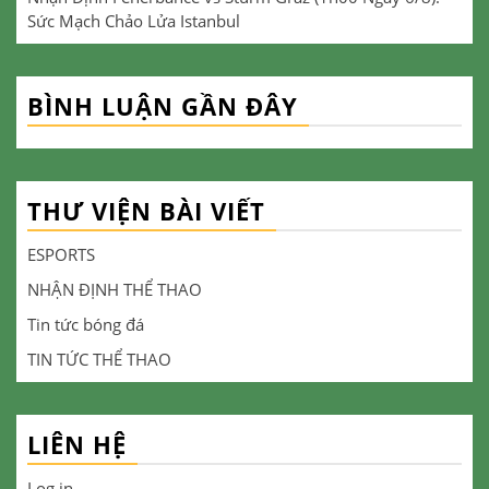
Sức Mạch Chảo Lửa Istanbul
BÌNH LUẬN GẦN ĐÂY
THƯ VIỆN BÀI VIẾT
ESPORTS
NHẬN ĐỊNH THỂ THAO
Tin tức bóng đá
TIN TỨC THỂ THAO
LIÊN HỆ
Log in