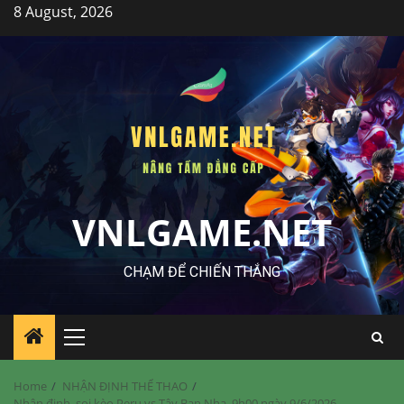
Skip
8 August, 2026
to
content
VNLGAME.NET
CHẠM ĐỂ CHIẾN THẮNG
Primary
Menu
Home
NHẬN ĐỊNH THỂ THAO
Nhận định, soi kèo Peru vs Tây Ban Nha, 9h00 ngày 9/6/2026