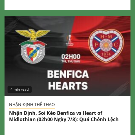
4 min read
NHẬN ĐỊNH THỂ THAO
Nhận Định, Soi Kèo Benfica vs Heart of
Midlothian (02h00 Ngày 7/8): Quá Chênh Lệch