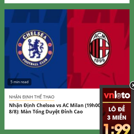
5 min read
NHẬN ĐỊNH THỂ THAO
Nhận Định Chelsea vs AC Milan (19h00 Ngày
8/8): Màn Tổng Duyệt Đỉnh Cao