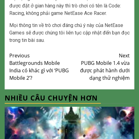
được đặt ở gian hàng này thì trò chơi có tên là Code:
Racing, không phải game NetEase Ace Racer.
Mọi thông tin về trò chơi đáng chú ý này của NetEase
Games sẽ được chúng tôi liên tục cập nhật đến bạn đọc
trong tin bài sau.
Continue
Previous
Next
Battlegrounds Mobile
PUBG Mobile 1.4 vừa
Reading
India có khác gì với ‘PUBG
được phát hành dưới
Mobile 2’?
dạng thử nghiệm
NHIỀU CÂU CHUYỆN HƠN