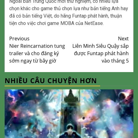
Ngoài bản Trung Quốc mới thử nghiệm, có nhiều lựa
chọn khác cho game thủ chọn lựa như bản tiếng Anh hay
đã có bản tiếng Việt, do hãng Funtap phát hành, thuận
tiện cho việc chơi game MOBA của NetEase.
Continue
Previous
Next
Nier Reincarnation tung
Liên Minh Siêu Quậy sắp
Reading
trailer và cho đăng ký
được Funtap phát hành
sớm ngay từ bây giờ
vào tháng 5
NHIỀU CÂU CHUYỆN HƠN