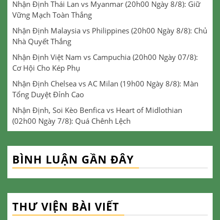
Nhận Định Thái Lan vs Myanmar (20h00 Ngày 8/8): Giữ
Vững Mạch Toàn Thắng
Nhận Định Malaysia vs Philippines (20h00 Ngày 8/8): Chủ
Nhà Quyết Thắng
Nhận Định Việt Nam vs Campuchia (20h00 Ngày 07/8):
Cơ Hội Cho Kép Phụ
Nhận Định Chelsea vs AC Milan (19h00 Ngày 8/8): Màn
Tổng Duyệt Đỉnh Cao
Nhận Định, Soi Kèo Benfica vs Heart of Midlothian
(02h00 Ngày 7/8): Quá Chênh Lệch
BÌNH LUẬN GẦN ĐÂY
THƯ VIỆN BÀI VIẾT