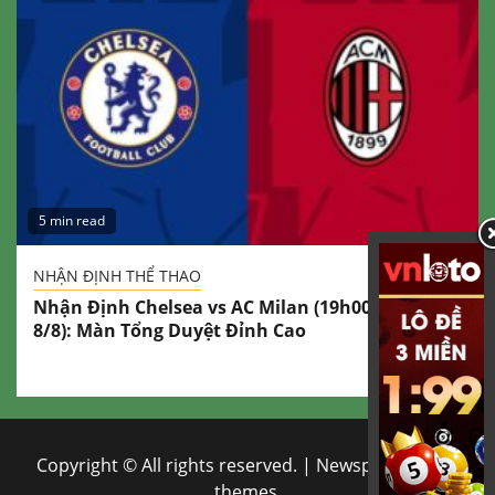
5 min read
NHẬN ĐỊNH THỂ THAO
Nhận Định Chelsea vs AC Milan (19h00 Ngày
8/8): Màn Tổng Duyệt Đỉnh Cao
Copyright © All rights reserved.
|
Newsphere
by AF
themes.