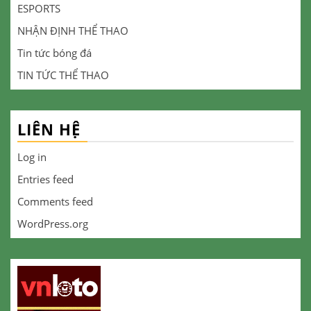
ESPORTS
NHẬN ĐỊNH THỂ THAO
Tin tức bóng đá
TIN TỨC THỂ THAO
LIÊN HỆ
Log in
Entries feed
Comments feed
WordPress.org