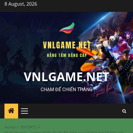
Skip
8 August, 2026
to
content
VNLGAME.NET
CHẠM ĐỂ CHIẾN THẮNG
Primary
Menu
Home
ESPORTS
Maid Master – Game chiến thuật đội hình của những ‘người hầu gái’