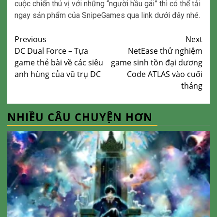
cuộc chiến thú vị với những “người hầu gái” thì có thể tải
ngay sản phẩm của SnipeGames qua link dưới đây nhé.
Continue
Previous
Next
DC Dual Force – Tựa
NetEase thử nghiệm
Reading
game thẻ bài về các siêu
game sinh tồn đại dương
anh hùng của vũ trụ DC
Code ATLAS vào cuối
tháng
NHIỀU CÂU CHUYỆN HƠN