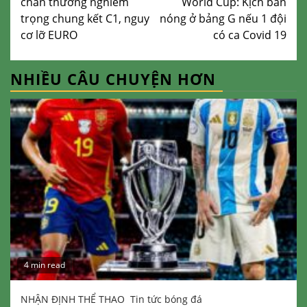
chấn thương nghiêm
World Cup: Kịch bản
trọng chung kết C1, nguy
nóng ở bảng G nếu 1 đội
cơ lỡ EURO
có ca Covid 19
NHIỀU CÂU CHUYỆN HƠN
4 min read
NHẬN ĐỊNH THỂ THAO
Tin tức bóng đá