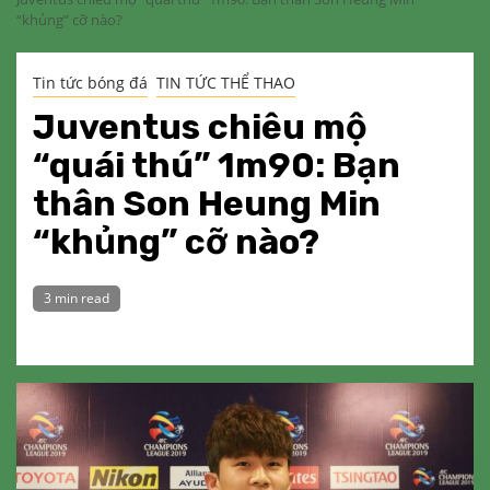
“khủng” cỡ nào?
Tin tức bóng đá
TIN TỨC THỂ THAO
Juventus chiêu mộ
“quái thú” 1m90: Bạn
thân Son Heung Min
“khủng” cỡ nào?
3 min read