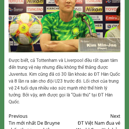
Được biết, cả Tottenham và Liverpool đều rất quan tâm
đến trung vệ này nhưng đều không thể thắng được
Juventus. Kim cũng đã có 30 lần khoác áo ĐT Hàn Quốc
và 8 lần ra sân cho đội U23 trước đó. Lối chơi của trung
vệ 24 tuổi dựa nhiều vào sức mạnh nhờ thể hình lý
tưởng. Bởi vậy, anh được gọi là “Quái thú” tại ĐT Hàn
Quốc.
Continue
Previous
Next
Tin mới nhất De Bruyne
ĐT Việt Nam đua vé
Reading