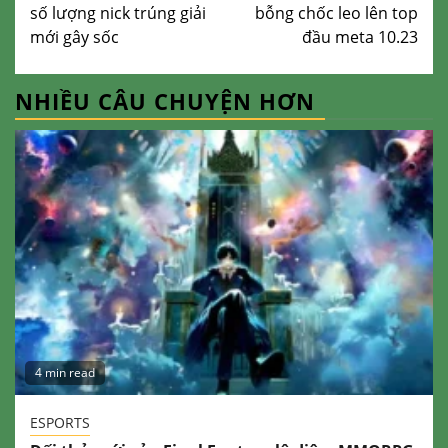
số lượng nick trúng giải
bỗng chốc leo lên top
mới gây sốc
đầu meta 10.23
NHIỀU CÂU CHUYỆN HƠN
4 min read
ESPORTS