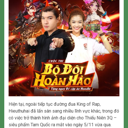
Hiện tại, ngoài tiếp tục đường đua King of Rap,
Hieuthuhai đã lấn sân sang nhiều lĩnh vực khác, trong đó
có việc trở thành hình ảnh đại diện cho Thiếu Niên 3Q –
siêu phẩm Tam Quốc ra mắt vào ngày 5/11 vừa qua.