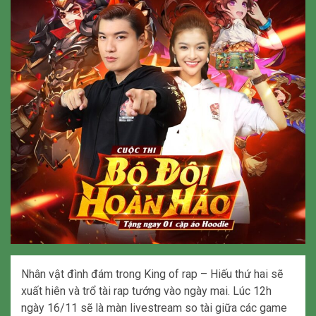
Nhân vật đình đám trong King of rap – Hiếu thứ hai sẽ
xuất hiên và trổ tài rap tướng vào ngày mai. Lúc 12h
ngày 16/11 sẽ là màn livestream so tài giữa các game