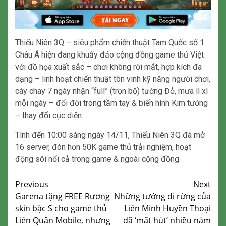
Thiếu Niên 3Q – siêu phẩm chiến thuật Tam Quốc số 1
Châu Á hiện đang khuấy đảo cộng đồng game thủ Việt
với đồ họa xuất sắc – chơi không rời mắt, hợp kích đa
dạng – linh hoạt chiến thuật tôn vinh kỹ năng người chơi,
cày chay 7 ngày nhận “full” (trọn bộ) tướng Đỏ, mưa lì xì
mỗi ngày – đổi đời trong tầm tay & biến hình Kim tướng
– thay đổi cục diện.
Tính đến 10:00 sáng ngày 14/11, Thiếu Niên 3Q đã mở
16 server, đón hơn 50K game thủ trải nghiệm, hoạt
động sôi nổi cả trong game & ngoài cộng đồng.
Continue
Previous
Next
Garena tặng FREE Rương
Những tướng đi rừng của
Reading
skin bậc S cho game thủ
Liên Minh Huyền Thoại
Liên Quân Mobile, nhưng
đã ‘mất hút’ nhiều năm