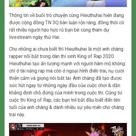
Thông tin về buổi trò chuyện cùng Hieuthuhai hiện đang
được cộng đồng TN 3Q bàn luận rộn ràng, đồng thời có
rất nhiều người háo hức rủ bạn bè cùng tham dự
livestream ngày thứ Hai.
Cho những ai chưa biết thì Hieuthuhai là một anh chàng
rapper nổi bật trong dàn thí sinh King of Rap 2020.
Hieuthuhai tạo ấn tượng mạnh với người hâm mộ không
chỉ ở tài năng rap mà còn ở ngoại hình điển trai, nụ cười
thiện cảm và giọng nói bắt tai. Anh chàng đã tạo được
sức hút ngay từ những ngày đầu của cuộc chơi & dần
khẳng định chỗ đứng của mình trong cuộc thi. Cũng từ
cuộc thi King of Rap, các bạn trẻ bắt đầu biết đến tên
tuổi của anh chàng & dành nhiều sự yêu mến cho chàng
trai này.