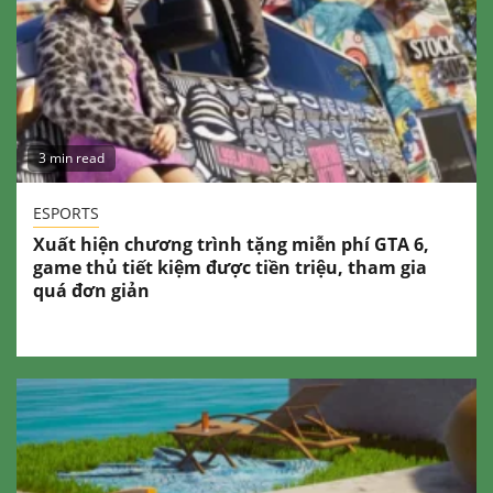
3 min read
ESPORTS
Xuất hiện chương trình tặng miễn phí GTA 6,
game thủ tiết kiệm được tiền triệu, tham gia
quá đơn giản