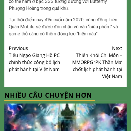
có thể nằm ở bậc SSS tương đương với Butterfly
Phượng Hoàng trong quá khứ.
Tại thời điểm này đến cuối năm 2020, công đồng Liên
Quân Mobile sẽ được đón nhận vô vàn “siêu phẩm” và
game thủ càng có thêm động lực “hiến máu”.
Continue
Previous
Next
Tiếu Ngạo Giang Hồ PC
Thiên Khởi Chi Môn –
Reading
chính thức công bố lịch
MMORPG ‘PK Thần Ma’
phát hành tại Việt Nam
chốt lịch phát hành tại
Việt Nam
NHIỀU CÂU CHUYỆN HƠN