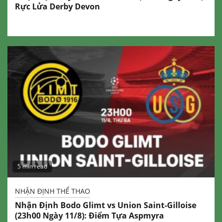
Rực Lửa Derby Devon
5 min read
NHẬN ĐỊNH THỂ THAO
Nhận Định Bodo Glimt vs Union Saint-Gilloise
(23h00 Ngày 11/8): Điểm Tựa Aspmyra