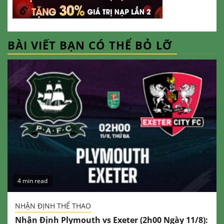
BÀI VIẾT BẠN CÓ THỂ BỎ LỠ
4 min read
NHẬN ĐỊNH THỂ THAO
Nhận Định Plymouth vs Exeter (2h00 Ngày 11/8):