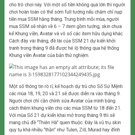
cho trò chơi này. Với một số tiền không quá lớn thì người
chơi hoàn toàn có thể sớm full tướng nếu chăm chỉ nạp
tiền mua SSM hằng tháng. Trung bình mỗi mùa, người
mua SSM sẽ nhận về 6 – 7 item gồm tướng, skin chưa
kể Khung viền, Avatar và vô số các item hữu dụng khác.
Cách đây vài tháng, đề tài của SSM 21 dự kiến khởi
tranh trong tháng 9 đã được hé lộ thông qua hệ thống
Khung viền Avatar của bản thử nghiệm.
Một số thông tin rò rỉ, kế hoạch dự trù cho Sổ Sứ Mệnh
các mùa 18, 19, 20 và 21 sẽ được diễn ra vào tháng 9.
Người chơi chỉ cần chỉnh sửa Avatar của mình bằng
cách thêm khung viền cho các mùa SSM từ 18 đến 21.
Với mùa Sổ 21 dự kiến khai mở trong tháng 9 thì sẽ
mang chủ đề “Thiên Hà” quen thuộc. Đây là vũ trụ skin
quy tụ khá nhiều “thần” như Tulen, Zill, Murad hay đỉnh