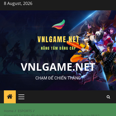
Skip
8 August, 2026
to
content
VNLGAME.NET
CHẠM ĐỂ CHIẾN THẮNG
Primary
Menu
Home
ESPORTS
Giang Hồ Tu Tiên đã chính thức ấn định ngày ra mắt vào 05/12