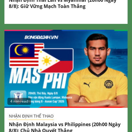
Nhận Định Thái Lan vs Myanmar (20h00 Ngày
8/8): Giữ Vững Mạch Toàn Thắng
4 min read
NHẬN ĐỊNH THỂ THAO
Nhận Định Malaysia vs Philippines (20h00 Ngày
8/8): Chủ Nhà Quyết Thắng