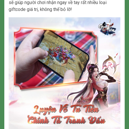
sẽ giúp người chơi nhận ngay về tay rất nhiều loại
giftcode giá trị, không thể bỏ lỡ!