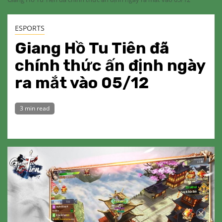
ESPORTS
Giang Hồ Tu Tiên đã
chính thức ấn định ngày
ra mắt vào 05/12
3 min read