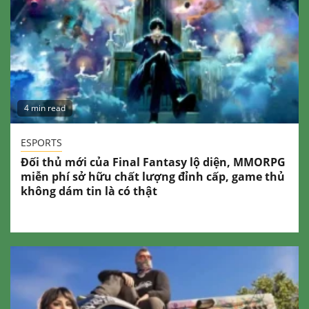
4 min read
ESPORTS
Đối thủ mới của Final Fantasy lộ diện, MMORPG
miễn phí sở hữu chất lượng đỉnh cấp, game thủ
không dám tin là có thật