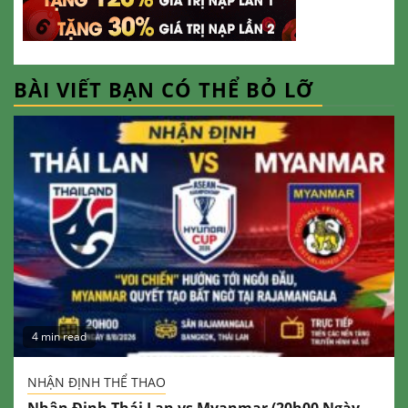
BÀI VIẾT BẠN CÓ THỂ BỎ LỠ
4 min read
NHẬN ĐỊNH THỂ THAO