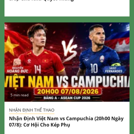
5 min read
NHẬN ĐỊNH THỂ THAO
Nhận Định Việt Nam vs Campuchia (20h00 Ngày
07/8): Cơ Hội Cho Kép Phụ