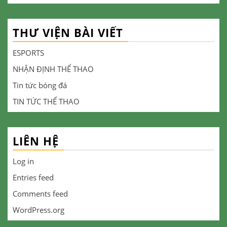
THƯ VIỆN BÀI VIẾT
ESPORTS
NHẬN ĐỊNH THỂ THAO
Tin tức bóng đá
TIN TỨC THỂ THAO
LIÊN HỆ
Log in
Entries feed
Comments feed
WordPress.org