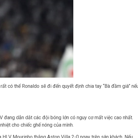
rất có thể Ronaldo sẽ đi đến quyết định chia tay “Bà đầm già” nế
LV đang dẫn dắt các đội bóng lớn có nguy cơ mất việc cao nhất.
nhiệt cho chiếc ghế nóng của mình.
 HLV Mourinho thắng Aston Villa 2-0 ngay trên sân khách. Nếu