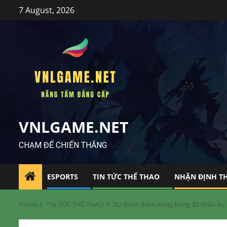
Skip
7 August, 2026
to
content
VNLGAME.NET
CHẠM ĐỂ CHIẾN THẮNG
ESPORTS
TIN TỨC THỂ THAO
NHẬN ĐỊNH T
Home
TIN TỨC THỂ THAO
Dự đoán điểm nóng bóng đá châu Âu hi