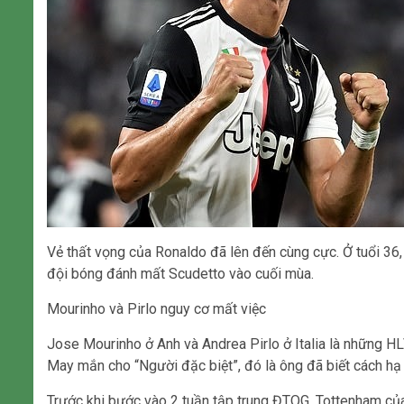
Vẻ thất vọng của Ronaldo đã lên đến cùng cực. Ở tuổi 36, 
đội bóng đánh mất Scudetto vào cuối mùa.
Mourinho và Pirlo nguy cơ mất việc
Jose Mourinho ở Anh và Andrea Pirlo ở Italia là những H
May mắn cho “Người đặc biệt”, đó là ông đã biết cách hạ 
Trước khi bước vào 2 tuần tập trung ĐTQG, Tottenham của