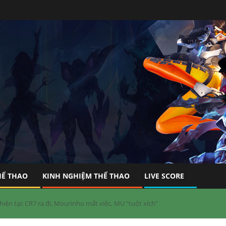
HỂ THAO
KINH NGHIỆM THỂ THAO
LIVE SCORE
ện tại: CR7 ra đi, Mourinho mất việc, MU “tuột xích”