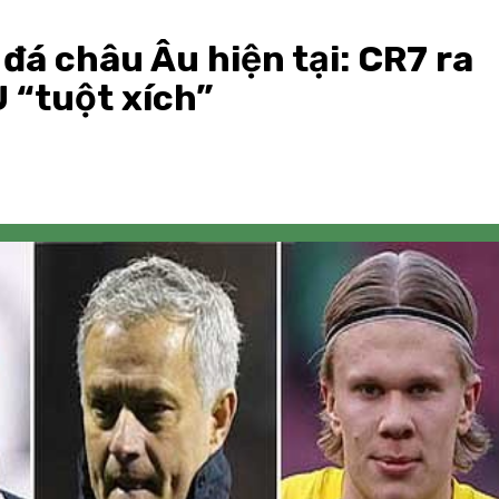
á châu Âu hiện tại: CR7 ra
U “tuột xích”