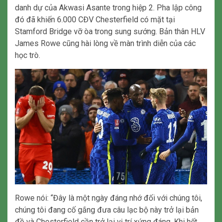
danh dự của Akwasi Asante trong hiệp 2. Pha lập công
đó đã khiến 6.000 CĐV Chesterfield có mặt tại
Stamford Bridge vỡ òa trong sung sướng. Bản thân HLV
James Rowe cũng hài lòng về màn trình diễn của các
học trò.
Rowe nói: “Đây là một ngày đáng nhớ đối với chúng tôi,
chúng tôi đang cố gắng đưa câu lạc bộ này trở lại bản
đồ và Chesterfield cần trở lại vị trí xứng đáng. Khi hết