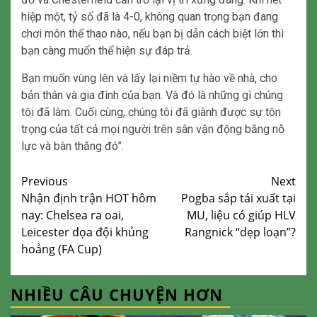
hiệp một, tỷ số đã là 4-0, không quan trọng bạn đang
chơi môn thể thao nào, nếu bạn bị dẫn cách biệt lớn thì
bạn càng muốn thể hiện sự đáp trả.
Bạn muốn vùng lên và lấy lại niềm tự hào về nhà, cho
bản thân và gia đình của bạn. Và đó là những gì chúng
tôi đã làm. Cuối cùng, chúng tôi đã giành được sự tôn
trọng của tất cả mọi người trên sân vận động bằng nỗ
lực và bàn thắng đó”.
Continue
Previous
Next
Nhận định trận HOT hôm
Pogba sắp tái xuất tại
Reading
nay: Chelsea ra oai,
MU, liệu có giúp HLV
Leicester dọa đội khủng
Rangnick “dẹp loạn”?
hoảng (FA Cup)
NHIỀU CÂU CHUYỆN HƠN