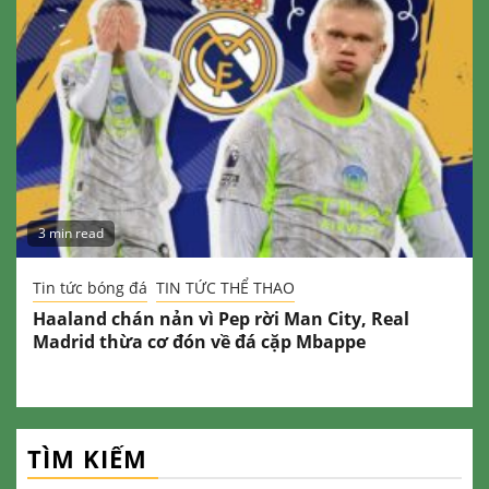
3 min read
Tin tức bóng đá
TIN TỨC THỂ THAO
Haaland chán nản vì Pep rời Man City, Real
Madrid thừa cơ đón về đá cặp Mbappe
TÌM KIẾM