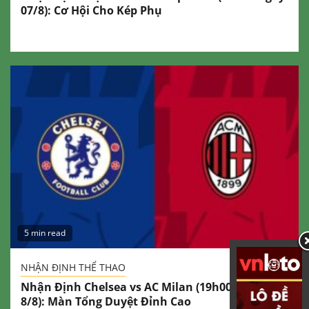
07/8): Cơ Hội Cho Kép Phụ
5 min read
NHẬN ĐỊNH THỂ THAO
Nhận Định Chelsea vs AC Milan (19h00 Ngày
8/8): Màn Tổng Duyệt Đỉnh Cao