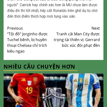
người”. Carrick hay chính xác hơn là MU chưa làm được
điều đó thì tốt nhất, hãy cất Ronaldo trên ghế dự bị chờ
đến thời điểm thích hợp mới tung vào sân.
Continue
Previous
Next
“Tội đồ” Jorginho được
Tranh cãi Man City được
Reading
Tuchel bênh, bị huyền
trọng tài thiên vị: Gerrard
thoại Chelsea chỉ trích
bức xúc đòi phạt đền
kiêu ngạo
NHIỀU CÂU CHUYỆN HƠN