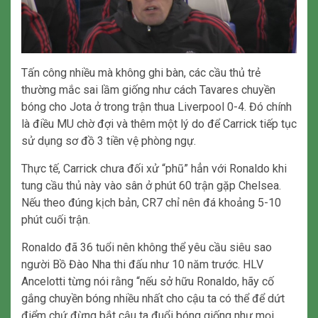
Tấn công nhiều mà không ghi bàn, các cầu thủ trẻ
thường mắc sai lầm giống như cách Tavares chuyền
bóng cho Jota ở trong trận thua Liverpool 0-4. Đó chính
là điều MU chờ đợi và thêm một lý do để Carrick tiếp tục
sử dụng sơ đồ 3 tiền vệ phòng ngự.
Thực tế, Carrick chưa đối xử “phũ” hẳn với Ronaldo khi
tung cầu thủ này vào sân ở phút 60 trận gặp Chelsea.
Nếu theo đúng kịch bản, CR7 chỉ nên đá khoảng 5-10
phút cuối trận.
Ronaldo đã 36 tuổi nên không thể yêu cầu siêu sao
người Bồ Đào Nha thi đấu như 10 năm trước. HLV
Ancelotti từng nói rằng “nếu sở hữu Ronaldo, hãy cố
gắng chuyền bóng nhiều nhất cho cậu ta có thể để dứt
điểm chứ đừng bắt cậu ta đuổi bóng giống như mọi