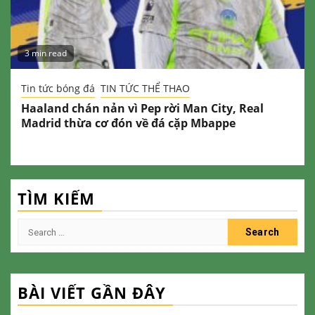
3 min read
Tin tức bóng đá
TIN TỨC THỂ THAO
Haaland chán nản vì Pep rời Man City, Real
Madrid thừa cơ đón về đá cặp Mbappe
TÌM KIẾM
Search
for:
BÀI VIẾT GẦN ĐÂY