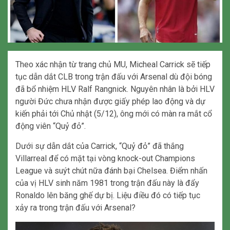
Theo xác nhận từ trang chủ MU, Micheal Carrick sẽ tiếp
tục dẫn dắt CLB trong trận đấu với Arsenal dù đội bóng
đã bổ nhiệm HLV Ralf Rangnick. Nguyên nhân là bởi HLV
người Đức chưa nhận được giấy phép lao động và dự
kiến phải tới Chủ nhật (5/12), ông mới có màn ra mắt cổ
động viên “Quỷ đỏ”.
Dưới sự dẫn dắt của Carrick, “Quỷ đỏ” đã thắng
Villarreal để có mặt tại vòng knock-out Champions
League và suýt chút nữa đánh bại Chelsea. Điểm nhấn
của vị HLV sinh năm 1981 trong trận đấu này là đẩy
Ronaldo lên băng ghế dự bị. Liệu điều đó có tiếp tục
xảy ra trong trận đấu với Arsenal?