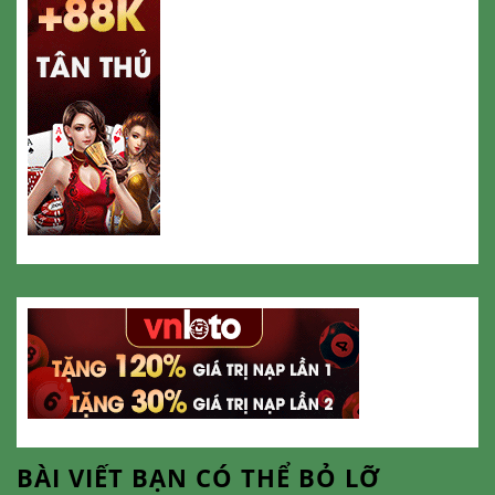
BÀI VIẾT BẠN CÓ THỂ BỎ LỠ