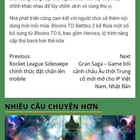
chỉnh khác nhau để tùy chỉnh skin vô cùng thú vị.
Nhà phát triển cũng cam kết với người chơi sẽ thêm nội
dung mới mỗi mùa. Bloons TD Battles 2 kế thừa một số
bổ sung từ Bloons TD 6, bao gồm Heroes, lộ trình nâng
cấp thứ bavà hơn thế nữa.
Continue
Previous
Next
Rocket League Sideswipe
Gran Saga – Game bối
Reading
chính thức đặt chân lên
cảnh châu Âu thời Trung
mobile
cổ mới mở cho IP Việt
Nam, Nhật Bản
NHIỀU CÂU CHUYỆN HƠN