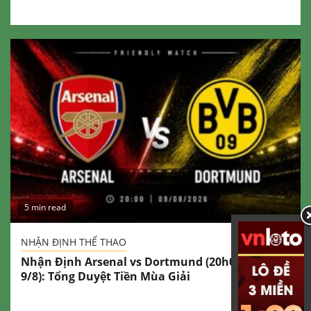
5 min read
NHẬN ĐỊNH THỂ THAO
Nhận Định Arsenal vs Dortmund (20h00 Ngày
9/8): Tổng Duyệt Tiền Mùa Giải