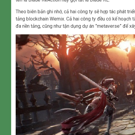
Theo biên bản ghi nhớ, cả hai công ty sẽ hợp tác phát tr
tảng blockchain Wemix. Cả hai công ty đều có kế hoạch t
đa nền tảng, cũng như tận dụng dự án ”metaverse” để xây