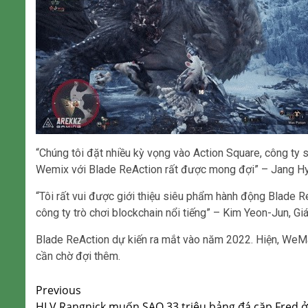
“Chúng tôi đặt nhiều kỳ vọng vào Action Square, công ty 
Wemix với Blade ReAction rất được mong đợi” – Jang H
“Tôi rất vui được giới thiệu siêu phẩm hành động Blade
công ty trò chơi blockchain nổi tiếng” – Kim Yeon-Jun, Gi
Blade ReAction dự kiến ​​ra mắt vào năm 2022. Hiện, WeMad
cần chờ đợi thêm.
Continue
Previous
HLV Rangnick muốn SAO 33 triệu bảng đá cặp Fred ở