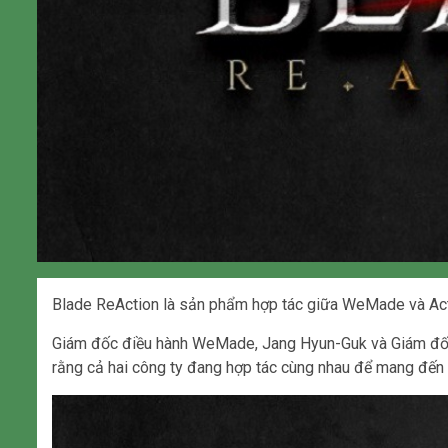
Blade ReAction là sản phẩm hợp tác giữa WeMade và Acti
Giám đốc điều hành WeMade, Jang Hyun-Guk và Giám đốc
rằng cả hai công ty đang hợp tác cùng nhau để mang đến 