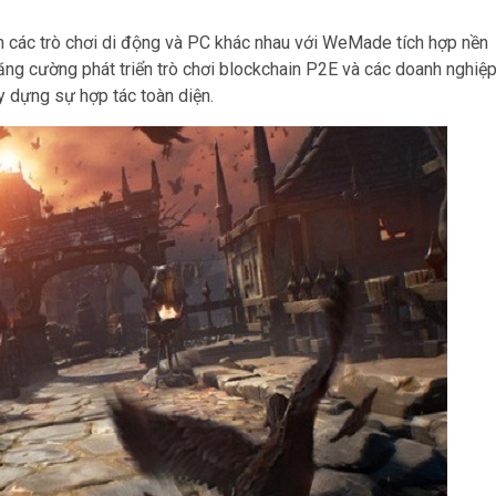
iển các trò chơi di động và PC khác nhau với WeMade tích hợp nền
ăng cường phát triển trò chơi blockchain P2E và các doanh nghiệ
 dựng sự hợp tác toàn diện.