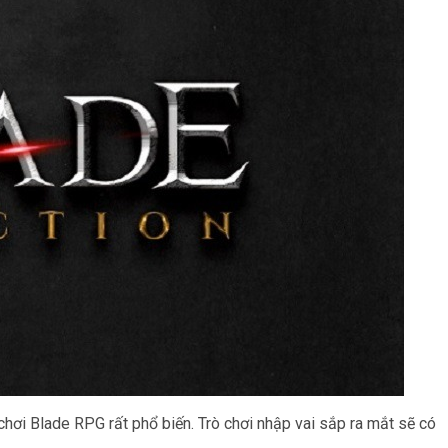
ơi Blade RPG rất phổ biến. Trò chơi nhập vai sắp ra mắt sẽ có