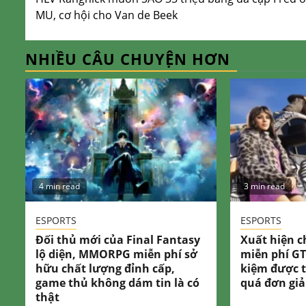
Reading
MU, cơ hội cho Van de Beek
NHIỀU CÂU CHUYỆN HƠN
4 min read
3 min read
ESPORTS
ESPORTS
Đối thủ mới của Final Fantasy
Xuất hiện c
lộ diện, MMORPG miễn phí sở
miễn phí GT
hữu chất lượng đỉnh cấp,
kiệm được t
game thủ không dám tin là có
quá đơn gi
thật