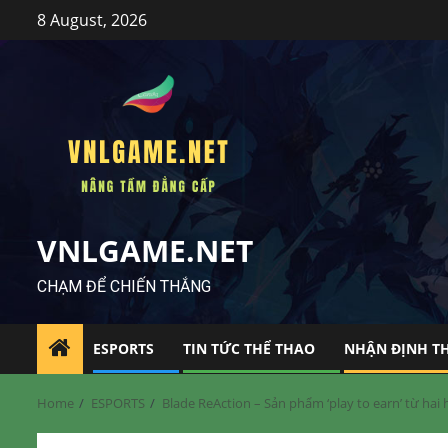
Skip
8 August, 2026
to
content
VNLGAME.NET
CHẠM ĐỂ CHIẾN THẮNG
ESPORTS
TIN TỨC THỂ THAO
NHẬN ĐỊNH T
Home
ESPORTS
Blade ReAction – Sản phẩm ‘play to earn’ từ ha