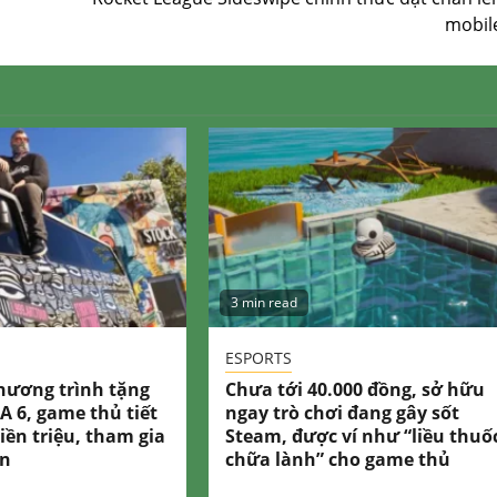
mobil
3 min read
ESPORTS
hương trình tặng
Chưa tới 40.000 đồng, sở hữu
A 6, game thủ tiết
ngay trò chơi đang gây sốt
iền triệu, tham gia
Steam, được ví như “liều thuố
ản
chữa lành” cho game thủ