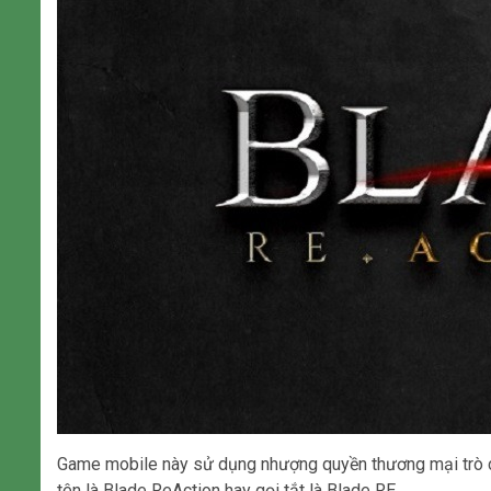
Game mobile này sử dụng nhượng quyền thương mại trò ch
tên là Blade ReAction hay gọi tắt là Blade RE.