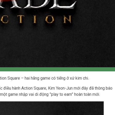
on Square – hai hãng game có tiếng ở xứ kim chi.
 điều hành Action Square, Kim Yeon-Jun mới đây đã thông báo
một game nhập vai di động ”play to earn” hoàn toàn mới.