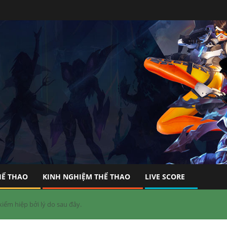
HỂ THAO
KINH NGHIỆM THỂ THAO
LIVE SCORE
ếm hiệp bởi lý do sau đây.