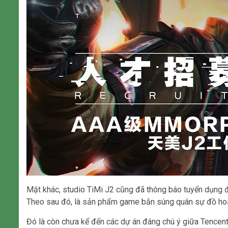
Mặt khác, studio TiMi J2 cũng đã thông báo tuyển dụng
Theo sau đó, là sản phẩm game bắn súng quân sự đồ hoạ
Đó là còn chưa kể đến các dự án đáng chú ý giữa Tencent 