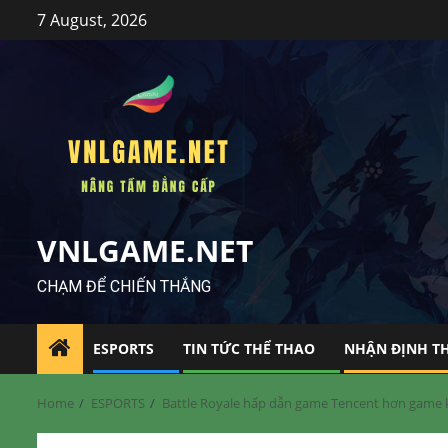
Skip
7 August, 2026
to
content
VNLGAME.NET
CHẠM ĐỂ CHIẾN THẮNG
ESPORTS
TIN TỨC THỂ THAO
NHẬN ĐỊNH T
Home
ESPORTS
Battle Royale hấp dẫn game Tencent hơn game ki