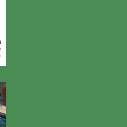
t
p
n