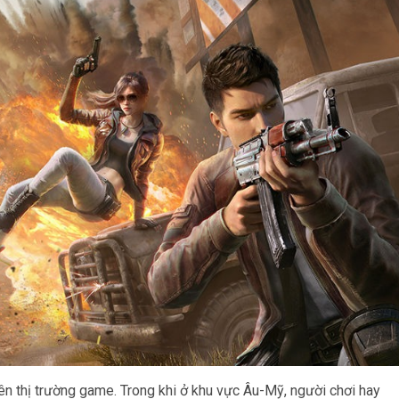
rên thị trường game. Trong khi ở khu vực Âu-Mỹ, người chơi hay