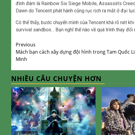
đình đám là Rainbow Six Siege Mobile, Assassin’s Creed
Dawn do Tencent phát hành cũng rục rịch ra mắt ở đại lục
Có thể thấy, bước chuyển mình của Tencent khá rõ nét khi 
survival sandbox… Bạn nghĩ thế nào về quá trình thay đổi 
Continue
Previous
Mách bạn cách xây dựng đội hình trong Tam Quốc L
Reading
Minh
NHIỀU CÂU CHUYỆN HƠN
4 min read
3 min read