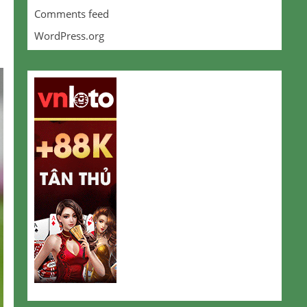
Comments feed
WordPress.org