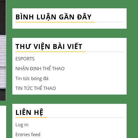
BÌNH LUẬN GẦN ĐÂY
THƯ VIỆN BÀI VIẾT
ESPORTS
NHẬN ĐỊNH THỂ THAO
Tin tức bóng đá
TIN TỨC THỂ THAO
LIÊN HỆ
Log in
Entries feed