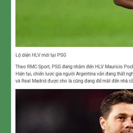
Lộ diện HLV mới tại PSG
Theo RMC Sport, PSG đang nhắm đến HLV Mauricio Pochet
Hiện tại, chiến lược gia người Argentina vẫn đang thất 
và Real Madrid được cho là cũng đang để mắt đến nhà cầ