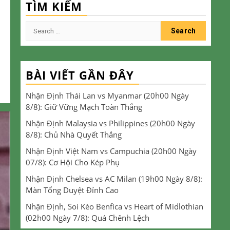
TÌM KIẾM
Search
for:
BÀI VIẾT GẦN ĐÂY
Nhận Định Thái Lan vs Myanmar (20h00 Ngày
8/8): Giữ Vững Mạch Toàn Thắng
Nhận Định Malaysia vs Philippines (20h00 Ngày
8/8): Chủ Nhà Quyết Thắng
Nhận Định Việt Nam vs Campuchia (20h00 Ngày
07/8): Cơ Hội Cho Kép Phụ
Nhận Định Chelsea vs AC Milan (19h00 Ngày 8/8):
Màn Tổng Duyệt Đỉnh Cao
Nhận Định, Soi Kèo Benfica vs Heart of Midlothian
(02h00 Ngày 7/8): Quá Chênh Lệch