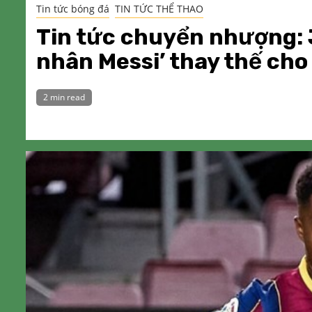
Tin tức bóng đá
TIN TỨC THỂ THAO
Tin tức chuyển nhượng:
nhân Messi’ thay thế cho
2 min read