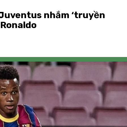
 Juventus nhắm ‘truyền
 Ronaldo