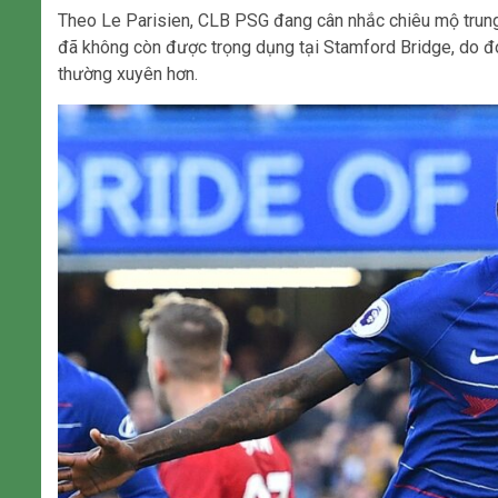
Theo Le Parisien, CLB PSG đang cân nhắc chiêu mộ trung
đã không còn được trọng dụng tại Stamford Bridge, do đ
thường xuyên hơn.