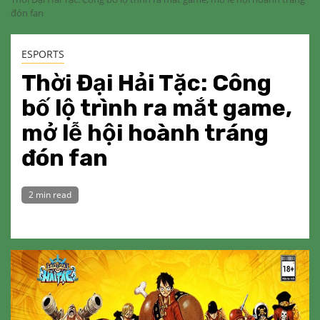
đón fan
ESPORTS
Thời Đại Hải Tặc: Công
bố lộ trình ra mắt game,
mở lễ hội hoành tráng
đón fan
2 min read