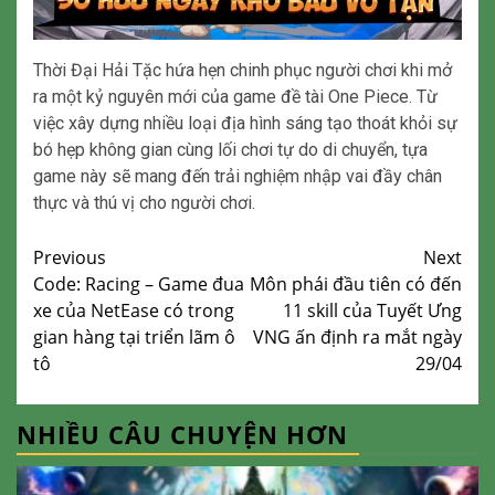
Thời Đại Hải Tặc hứa hẹn chinh phục người chơi khi mở
ra một kỷ nguyên mới của game đề tài One Piece. Từ
việc xây dựng nhiều loại địa hình sáng tạo thoát khỏi sự
bó hẹp không gian cùng lối chơi tự do di chuyển, tựa
game này sẽ mang đến trải nghiệm nhập vai đầy chân
thực và thú vị cho người chơi.
Continue
Previous
Next
Code: Racing – Game đua
Môn phái đầu tiên có đến
Reading
xe của NetEase có trong
11 skill của Tuyết Ưng
gian hàng tại triển lãm ô
VNG ấn định ra mắt ngày
tô
29/04
NHIỀU CÂU CHUYỆN HƠN