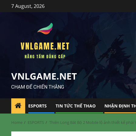
Skip
7 August, 2026
to
content
VNLGAME.NET
CHẠM ĐỂ CHIẾN THẮNG
ESPORTS
TIN TỨC THỂ THAO
NHẬN ĐỊNH T
Home
ESPORTS
Thiên Long Bát Bộ 2 Mobile lộ ảnh thiết kế phái