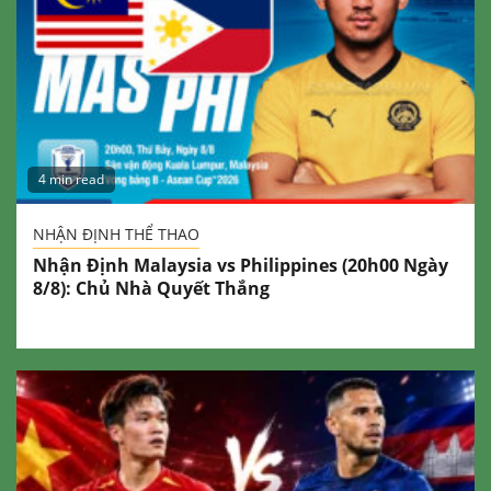
4 min read
NHẬN ĐỊNH THỂ THAO
Nhận Định Malaysia vs Philippines (20h00 Ngày
8/8): Chủ Nhà Quyết Thắng