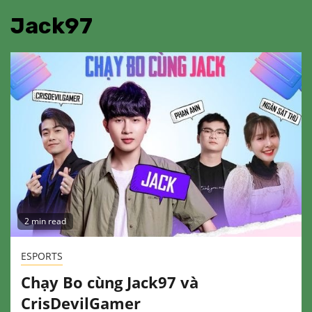
Jack97
2 min read
ESPORTS
Chạy Bo cùng Jack97 và
CrisDevilGamer