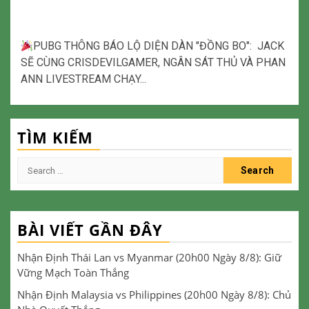
PUBG THÔNG BÁO LỘ DIỆN DÀN "ĐỒNG BO": JACK
SẼ CÙNG CRISDEVILGAMER, NGÂN SÁT THỦ VÀ PHAN
ANN LIVESTREAM CHẠY...
TÌM KIẾM
Search
for:
BÀI VIẾT GẦN ĐÂY
Nhận Định Thái Lan vs Myanmar (20h00 Ngày 8/8): Giữ
Vững Mạch Toàn Thắng
Nhận Định Malaysia vs Philippines (20h00 Ngày 8/8): Chủ