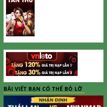
BÀI VIẾT BẠN CÓ THỂ BỎ LỠ