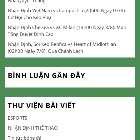
Nhà Quyết Thắng
Nhận Định Việt Nam vs Campuchia (20h00 Ngày 07/8):
Cơ Hội Cho Kép Phụ
Nhận Định Chelsea vs AC Milan (19h00 Ngày 8/8): Màn
Tổng Duyệt Đỉnh Cao
Nhận Định, Soi Kèo Benfica vs Heart of Midlothian
(02h00 Ngày 7/8): Quá Chênh Lệch
BÌNH LUẬN GẦN ĐÂY
THƯ VIỆN BÀI VIẾT
ESPORTS
NHẬN ĐỊNH THỂ THAO
Tin tức bóng đá