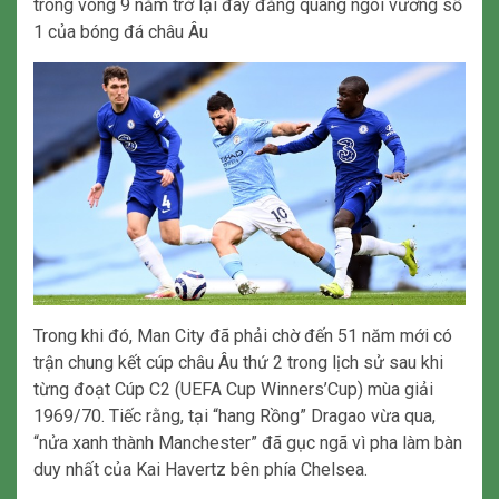
trong vòng 9 năm trở lại đây đăng quang ngôi vương số
1 của bóng đá châu Âu
Trong khi đó, Man City đã phải chờ đến 51 năm mới có
trận chung kết cúp châu Âu thứ 2 trong lịch sử sau khi
từng đoạt Cúp C2 (UEFA Cup Winners’Cup) mùa giải
1969/70. Tiếc rằng, tại “hang Rồng” Dragao vừa qua,
“nửa xanh thành Manchester” đã gục ngã vì pha làm bàn
duy nhất của Kai Havertz bên phía Chelsea.