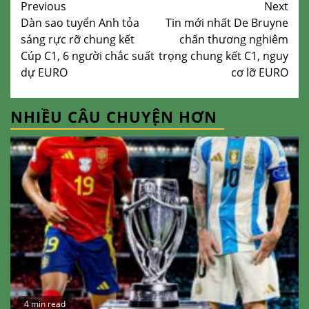
Continue
Previous
Next
Dàn sao tuyển Anh tỏa
Tin mới nhất De Bruyne
Reading
sáng rực rỡ chung kết
chấn thương nghiêm
Cúp C1, 6 người chắc suất
trọng chung kết C1, nguy
dự EURO
cơ lỡ EURO
NHIỀU CÂU CHUYỆN HƠN
4 min read