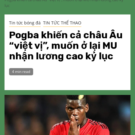
lục
Tin tức bóng đá
TIN TỨC THỂ THAO
Pogba khiến cả châu Âu
“việt vị”, muốn ở lại MU
nhận lương cao kỷ lục
4 min read