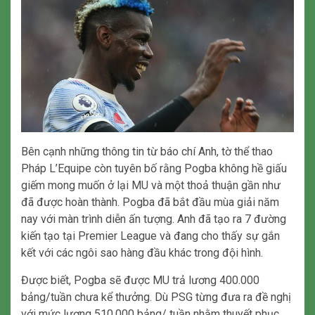
Bên cạnh những thông tin từ báo chí Anh, tờ thể thao
Pháp L’Equipe còn tuyên bố rằng Pogba không hề giấu
giếm mong muốn ở lại MU và một thoả thuận gần như
đã được hoàn thành. Pogba đã bắt đầu mùa giải năm
nay với màn trình diễn ấn tượng. Anh đã tạo ra 7 đường
kiến ​​tạo tại Premier League và đang cho thấy sự gắn
kết với các ngôi sao hàng đầu khác trong đội hình.
Được biết, Pogba sẽ được MU trả lương 400.000
bảng/tuần chưa kể thưởng. Dù PSG từng đưa ra đề nghị
với mức lương 510.000 bảng/ tuần nhằm thuyết phục