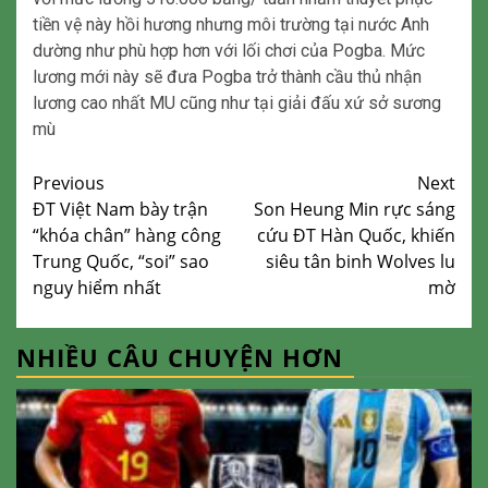
tiền vệ này hồi hương nhưng môi trường tại nước Anh
dường như phù hợp hơn với lối chơi của Pogba. Mức
lương mới này sẽ đưa Pogba trở thành cầu thủ nhận
lương cao nhất MU cũng như tại giải đấu xứ sở sương
mù
Continue
Previous
Next
ĐT Việt Nam bày trận
Son Heung Min rực sáng
Reading
“khóa chân” hàng công
cứu ĐT Hàn Quốc, khiến
Trung Quốc, “soi” sao
siêu tân binh Wolves lu
nguy hiểm nhất
mờ
NHIỀU CÂU CHUYỆN HƠN