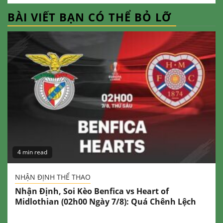
BÀI VIẾT BẠN CÓ THỂ BỎ LỠ
4 min read
NHẬN ĐỊNH THỂ THAO
Nhận Định, Soi Kèo Benfica vs Heart of
Midlothian (02h00 Ngày 7/8): Quá Chênh Lệch