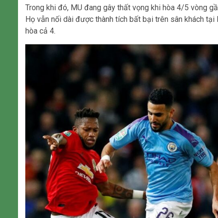
Trong khi đó, MU đang gây thất vọng khi hòa 4/5 vòng gầ
Họ vẫn nối dài được thành tích bất bại trên sân khách tạ
hòa cả 4.