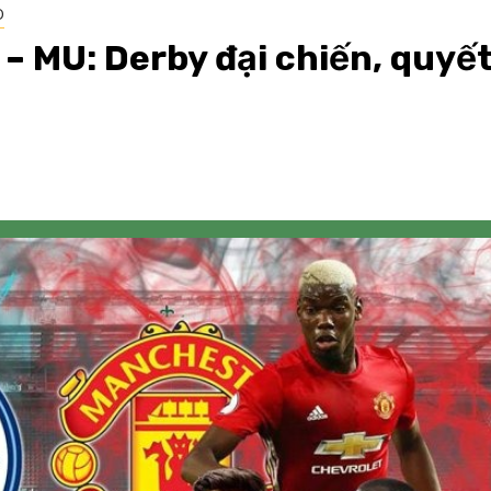
O
– MU: Derby đại chiến, quyế