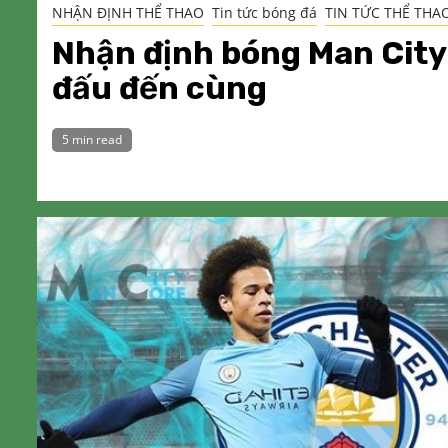
NHẬN ĐỊNH THỂ THAO
Tin tức bóng đá
TIN TỨC THỂ THA
Nhận định bóng Man City 
đấu đến cùng
5 min read