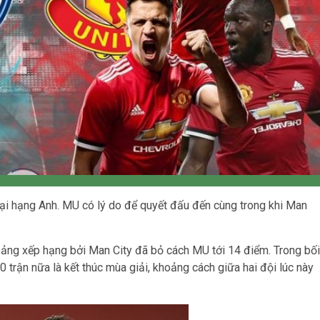
i hạng Anh. MU có lý do để quyết đấu đến cùng trong khi Man
 bảng xếp hạng bởi Man City đã bỏ cách MU tới 14 điểm. Trong bối
 trận nữa là kết thúc mùa giải, khoảng cách giữa hai đội lúc này