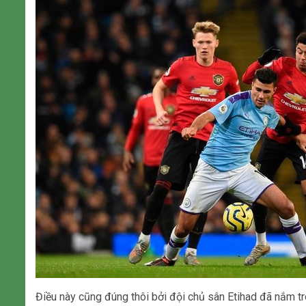
Điều này cũng đúng thôi bởi đội chủ sân Etihad đã nắm tr