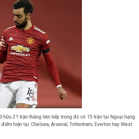
ở hữu 21 trận thắng liên tiếp trong đó có 15 trận tại Ngoại hạng
 điểm hiện tại. Chelsea, Arsenal, Tottenham, Everton hay West