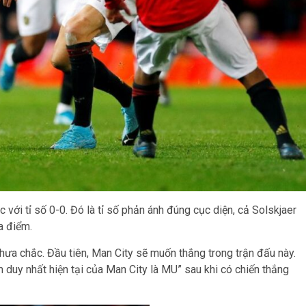
 với tỉ số 0-0. Đó là tỉ số phản ánh đúng cục diện, cả Solskjaer
a điểm.
chưa chắc. Đầu tiên, Man City sẽ muốn thắng trong trận đấu này.
 duy nhất hiện tại của Man City là MU” sau khi có chiến thắng