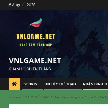
Skip
8 August, 2026
to
content
VNLGAME.NET
CHẠM ĐỂ CHIẾN THẮNG
ESPORTS
TIN TỨC THỂ THAO
NHẬN ĐỊNH T
Home
TIN TỨC THỂ THAO
Nhận định bóng Man City – MU: Derby