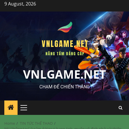
Skip
9 August, 2026
to
content
VNLGAME.NET
CHẠM ĐỂ CHIẾN THẮNG
Primary
Menu
Home
TIN TỨC THỂ THAO
MU “trắng tay” 9 năm ở Ngoại hạng Anh, muốn vô địch phải cải thiện