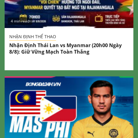
4 min read
NHẬN ĐỊNH THỂ THAO
Nhận Định Thái Lan vs Myanmar (20h00 Ngày
8/8): Giữ Vững Mạch Toàn Thắng