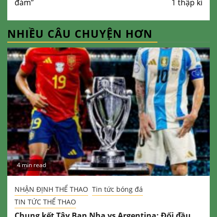
đám”
1 thập kỉ
NHIỀU CÂU CHUYỆN HƠN
4 min read
NHẬN ĐỊNH THỂ THAO
Tin tức bóng đá
TIN TỨC THỂ THAO
Chung kết Tây Ban Nha vs Argentina: Đối đầu