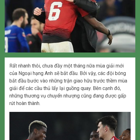
Rất nhanh thôi, chưa đầy một tháng nữa mùa giải mới
của Ngoại hạng Anh sẽ bắt đầu. Bởi vậy, các đội bóng
bắt đầu bước vào những trận giao hữu trước thềm mùa
giải để các cầu thủ lấy lại guồng quay. Bên cạnh đó,
những thương vụ chuyển nhượng cũng đang được gấp
rút hoàn thành.