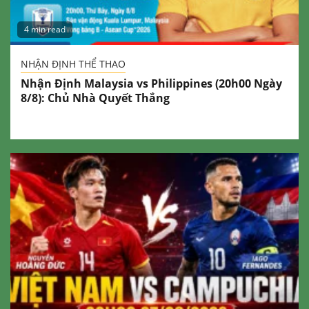
4 min read
NHẬN ĐỊNH THỂ THAO
Nhận Định Malaysia vs Philippines (20h00 Ngày
8/8): Chủ Nhà Quyết Thắng