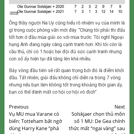
Ông thầy người Na Uy cũng hiểu rõ nhiệm vụ của mình là
gì trong cuộc phỏng vấn mới đây. “Chúng tôi phải thi đấu
tốt hơn ở đầu mùa giải so với mùa trước. Tôi nghĩ Ngoại
hạng Anh đang ngày càng cạnh tranh hơn. Khi tôi còn là
cầu thủ, chỉ có 1 hoặc hai đội đủ sức cạnh tranh nhưng
con số ấy hiện tại đã tăng lên khá nhiều.
Bảy vòng đầu tiên sẽ rất quan trọng bởi đó là điểm khởi
đầu. Tất nhiên, giải đấu không chỉ diễn ra trong 7 vòng
nhưng nếu bạn làm không tốt trong khoảng thời gian ấy,
bạn có thể đánh mất cơ hội cơ hội vô địch”.
Continue
Previous
Next
Vụ MU mua Varane có
Solskjaer chọn thủ môn
Reading
biến: Totteham bất ngờ
số 1 MU: De Gea chính
dùng Harry Kane “phá
thức mất “ngai vàng” sau