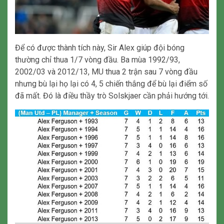
Để có được thành tích này, Sir Alex giúp đội bóng
thường chỉ thua 1/7 vòng đầu. Ba mùa 1992/93,
2002/03 và 2012/13, MU thua 2 trận sau 7 vòng đầu
nhưng bù lại họ lại có 4, 5 chiến thắng để bù lại điểm số
đã mất. Đó là điều thầy trò Solskjaer cần phải hướng tới.