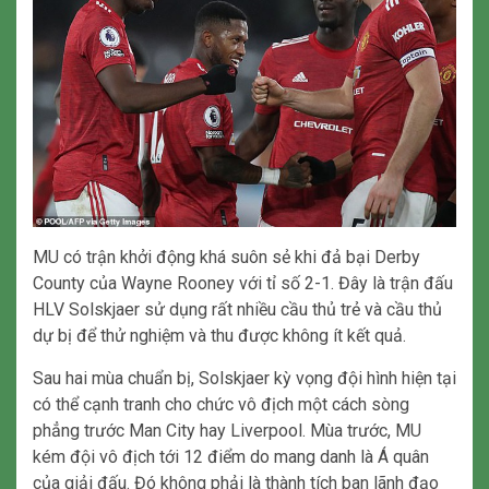
MU có trận khởi động khá suôn sẻ khi đả bại Derby
County của Wayne Rooney với tỉ số 2-1. Đây là trận đấu
HLV Solskjaer sử dụng rất nhiều cầu thủ trẻ và cầu thủ
dự bị để thử nghiệm và thu được không ít kết quả.
Sau hai mùa chuẩn bị, Solskjaer kỳ vọng đội hình hiện tại
có thể cạnh tranh cho chức vô địch một cách sòng
phẳng trước Man City hay Liverpool. Mùa trước, MU
kém đội vô địch tới 12 điểm do mang danh là Á quân
của giải đấu. Đó không phải là thành tích ban lãnh đạo