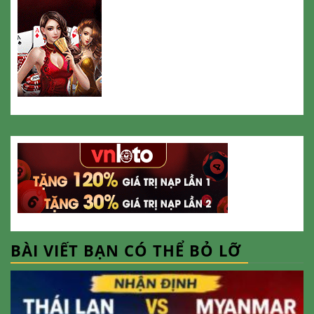
BÀI VIẾT BẠN CÓ THỂ BỎ LỠ