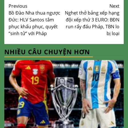
Continue
Previous
Next
Bồ Đào Nha thua ngược
Nghẹt thở bảng xếp hạng
Reading
Đức: HLV Santos tâm
đội xếp thứ 3 EURO: BĐN
phục khẩu phục, quyết
run rẩy đấu Pháp, TBN lo
“sinh tử” với Pháp
bị loại
NHIỀU CÂU CHUYỆN HƠN