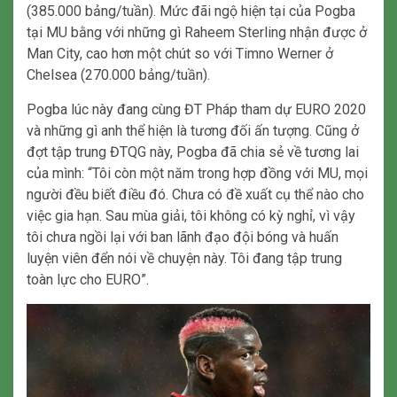
(385.000 bảng/tuần). Mức đãi ngộ hiện tại của Pogba
tại MU bằng với những gì Raheem Sterling nhận được ở
Man City, cao hơn một chút so với Timno Werner ở
Chelsea (270.000 bảng/tuần).
Pogba lúc này đang cùng ĐT Pháp tham dự EURO 2020
và những gì anh thể hiện là tương đối ấn tượng. Cũng ở
đợt tập trung ĐTQG này, Pogba đã chia sẻ về tương lai
của mình: “Tôi còn một năm trong hợp đồng với MU, mọi
người đều biết điều đó. Chưa có đề xuất cụ thể nào cho
việc gia hạn. Sau mùa giải, tôi không có kỳ nghỉ, vì vậy
tôi chưa ngồi lại với ban lãnh đạo đội bóng và huấn
luyện viên đển nói về chuyện này. Tôi đang tập trung
toàn lực cho EURO”.