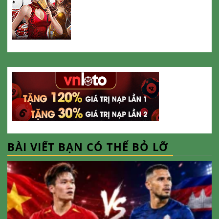
BÀI VIẾT BẠN CÓ THỂ BỎ LỠ