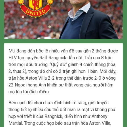
MU đang dần bộc lộ nhiều vấn đề sau gần 2 tháng được
HLV tạm quyền Ralf Rangnick dẫn dắt. Trải qua 8 trận
trên mọi đấu trường, “Quỷ đỏ” giành 4 chiến thắng (hòa
2, thua 2), trong đó chỉ có 2 trận ghi hơn 1 bàn. Mới đây,
trận hòa Aston Villa 2-2 trong thế dẫn trước 2-0 ở vòng
22 Ngoại hạng Anh khiến sự thất vọng của người hâm
mộ lên tới đỉnh điểm.
Bên cạnh lối chơi chưa định hình rõ ràng, giới truyền
thông tiết lộ nhiều cầu thủ bất mãn ra mặt vì không phù
hợp với triết lí của Rangnick, điển hình như Anthony
Martial. Trong cuộc họp báo sau trận hòa Aston Villa,