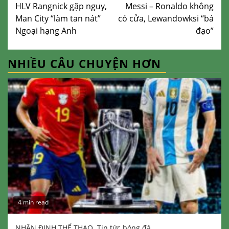
HLV Rangnick gặp nguy,
Messi – Ronaldo không
Man City “làm tan nát”
có cửa, Lewandowksi “bá
Ngoại hạng Anh
đạo”
NHIỀU CÂU CHUYỆN HƠN
4 min read
NHẬN ĐỊNH THỂ THAO
Tin tức bóng đá