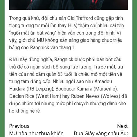
Trong quá khứ, đội chủ sân Old Trafford cũng gặp tình
trạng tương tự mỗi lần thay HLV, thậm chí nhiều cái tên
“ngồi mát ăn bát vàng” hiện vẫn còn trong đội hình. Vì
vậy, giới chủ MU không sẵn sàng giao hàng chục triệu
bảng cho Rangnick vào tháng 1.
Điều này đồng nghĩa, Rangnick buộc phải bán bớt cầu
thủ để có ngân sách bổ sung lực lượng. Trước mắt, ưu
tiên của nhà cầm quân 63 tuổi là chiêu mộ một tiền vệ
trung tâm đẳng cấp. Nhiều ngôi sao như Amadou
Haidara (RB Leipzig), Boubacar Kamara (Marseille),
Declan Rice (West Ham) hay Ruben Neves (Wolves) đã
được nhắm tới nhưng mức phí chuyển nhượng dành cho
họ không hề rẻ.
Continue
Previous
Next
MU hòa như thua khiến
Đua Giày vàng châu Âu:
Reading