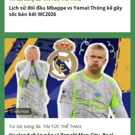
Lịch sử đối đầu Mbappe vs Yamal:Thống kê gây
sốc bán kết WC2026
3 min read
Tin tức bóng đá
TIN TỨC THỂ THAO
Haaland chán nản vì Pep rời Man City, Real